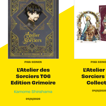
PIKA SEINEN
PIKA SEIN
L'Atelier des
L'Atelier
Sorciers T06
Sorciers 
Edition Grimoire
Collec
04/11/202
Kamome Shirahama
04/11/2026