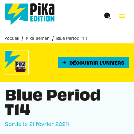
MENU
RECHERCHE
CONTENU
menu
PIED DE PAGE
/
/
Accueil
Pika Seinen
Blue Period T14
DÉCOUVRIR L'UNIVERS
arrow_forward
Blue Period
T14
Sortie le
21 février 2024