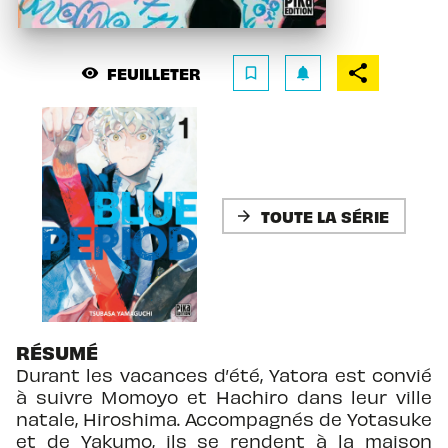
FEUILLETER
visibility
bookmark_border
notifications
TOUTE LA SÉRIE
arrow_forward
RÉSUMÉ
Durant les vacances d’été, Yatora est convié
à suivre Momoyo et Hachiro dans leur ville
natale, Hiroshima. Accompagnés de Yotasuke
et de Yakumo, ils se rendent à la maison