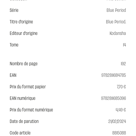
Série
Blue Period
Titre d'origine
Blue Period.
Editeur d'origine
Kodansha
Tome
14
Nombre de page
192
EAN
9782811684785
Prix du format papier
7,70 €
EAN numérique
9782811685096
Prix du format numérique
4,49 €
Date de parution
21/02/2024
Code article
8815088