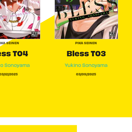
IKA SEINEN
PIKA SEINEN
ess T04
Bless T03
no Sonoyama
Yukino Sonoyama
03/12/2025
03/09/2025