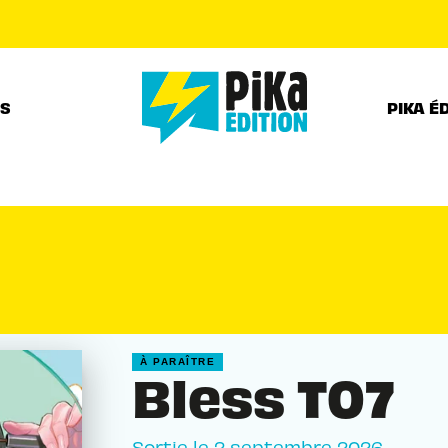
PIED DE PAGE
RS
PIKA É
À PARAÎTRE
Bless T07
Sortie le
2 septembre 2026