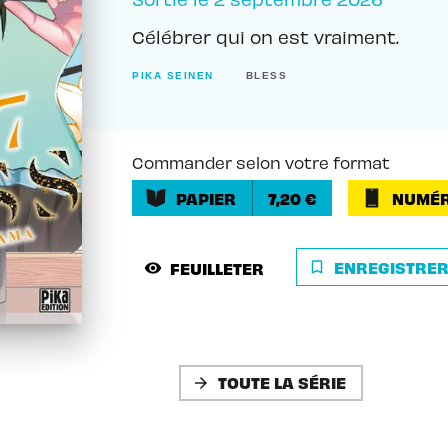
Célébrer qui on est vraiment.
PIKA SEINEN
BLESS
Commander selon votre format
PAPIER
7,20 €
NUMÉR
ENREGISTRE
FEUILLETER
bookmark_border
visibility
TOUTE LA SÉRIE
arrow_forward