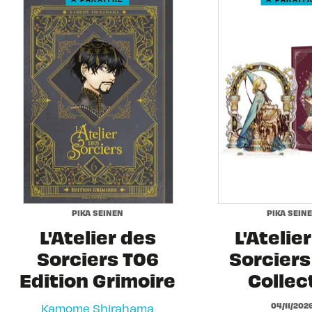
PIKA SEINEN
PIKA SEIN
L'Atelier des
L'Atelie
Sorciers T06
Sorciers 
Edition Grimoire
Collec
04/11/202
Kamome Shirahama