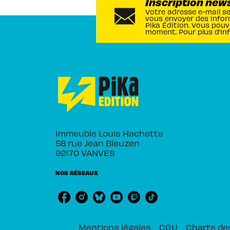
Inscription new
Votre adresse e-mail s
vous envoyer des infor
Pika Édition. Vous pouv
moment. Pour plus d’in
Immeuble Louis Hachette
58 rue Jean Bleuzen
92170 VANVES
NOS RÉSEAUX
Mentions légales
CGU
Charte de