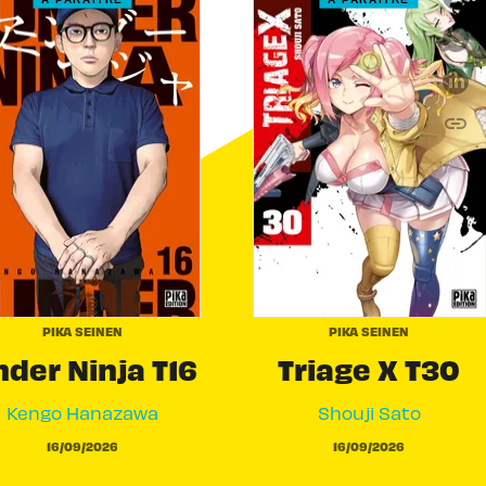
link
C
PIKA SEINEN
PIKA SEINEN
der Ninja T16
Triage X T30
Kengo Hanazawa
Shouji Sato
16/09/2026
16/09/2026