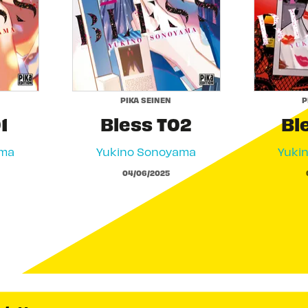
PIKA SEINEN
P
1
Bless T02
Bl
ama
Yukino Sonoyama
Yuki
04/06/2025