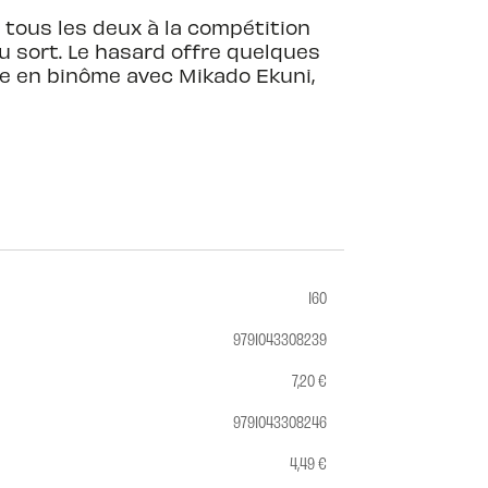
t tous les deux à la compétition
u sort. Le hasard offre quelques
ve en binôme avec Mikado Ekuni,
160
9791043308239
7,20 €
9791043308246
4,49 €