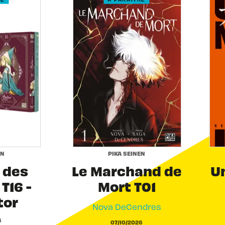
EN
PIKA SEINEN
r des
Le Marchand de
Un
T16 -
Mort T01
tor
Nova DeCendres
6
07/10/2026