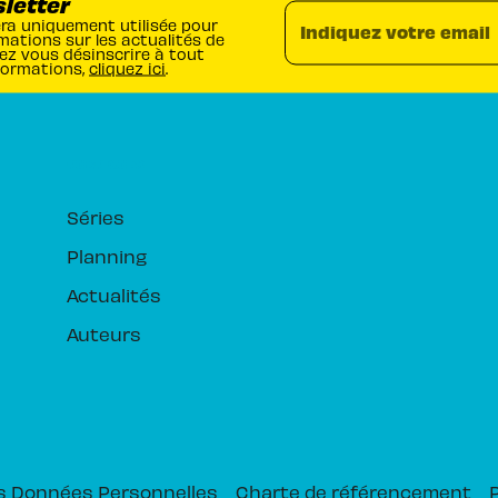
sletter
era uniquement utilisée pour
Indiquez votre email
mations sur les actualités de
ez vous désinscrire à tout
formations,
cliquez ici
.
RUBRIQUES
Séries
Planning
Actualités
Auteurs
s Données Personnelles
Charte de référencement