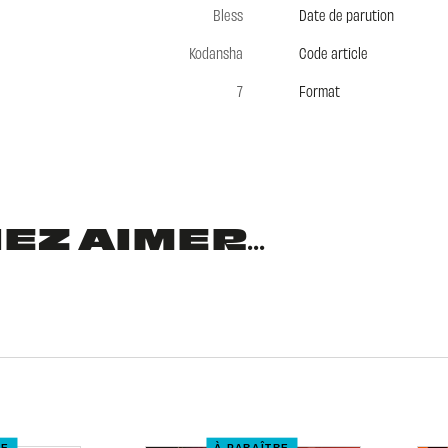
Bless
Date de parution
Kodansha
Code article
7
Format
Z AIMER...
RE
À PARAÎTRE