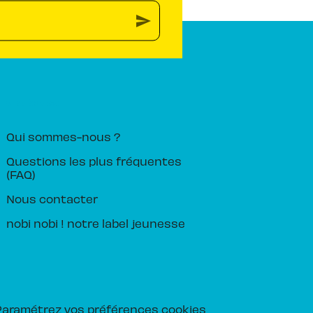
send
PIKA ÉDITION
Qui sommes-nous ?
Questions les plus fréquentes
(FAQ)
Nous contacter
nobi nobi ! notre label jeunesse
Paramétrez vos préférences cookies