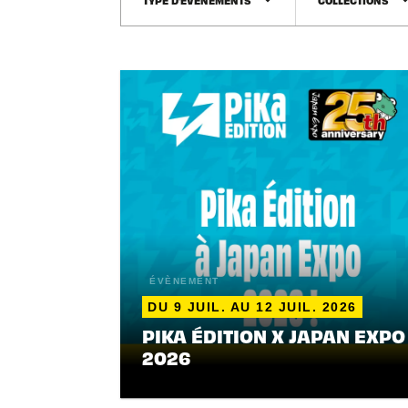
arrow_drop_down
arrow_dro
ÉVÈNEMENT
DU 9 JUIL. AU 12 JUIL. 2026
PIKA ÉDITION X JAPAN EXPO
2026