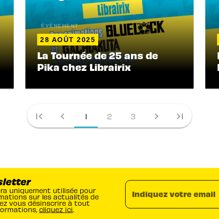
ÉVÈNEMENT
28 AOÛT 2025
La Tournée de 25 ans de
Pika chez Librairix
first_page
chevron_left
chevron_right
last_page
1
2
3
sletter
era uniquement utilisée pour
Indiquez votre email
mations sur les actualités de
ez vous désinscrire à tout
formations,
cliquez ici
.