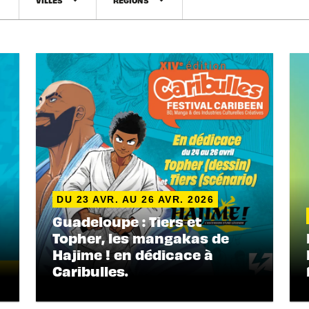
p_down
arrow_drop_down
arrow_drop_down
ÉVÈNEMENT
DU 23 AVR. AU 26 AVR. 2026
Guadeloupe : Tiers et
Topher, les mangakas de
Hajime ! en dédicace à
Caribulles.