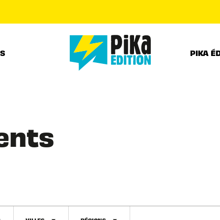
PIED DE PAGE
RS
PIKA É
ents
VILLES
RÉGIONS