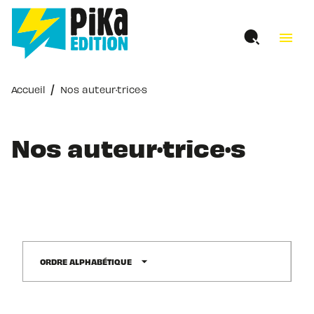
MENU
RECHERCHE
CONTENU
menu
PIED DE PAGE
/
Accueil
Nos auteur·trice·s
Nos auteur·trice·s
arrow_drop_down
ORDRE ALPHABÉTIQUE