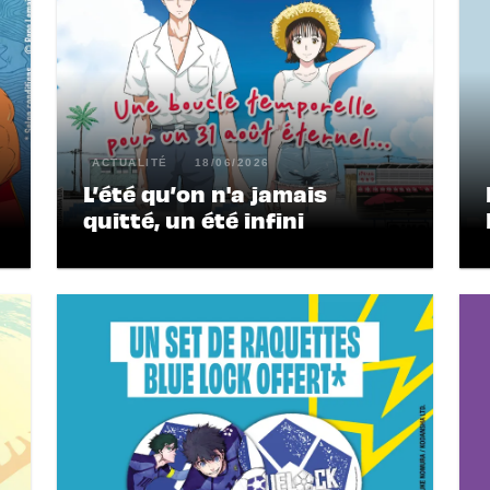
ACTUALITÉ
18/06/2026
L’été qu’on n'a jamais
quitté, un été infini