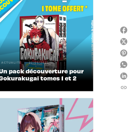
ACTUALITÉ
22/06/2026
Un pack découverture pour
Gokurakugai tomes 1 et 2
link
C