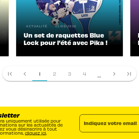
ACTUALITÉ
01/06/2026
Un set de raquettes Blue
Lock pour l’été avec Pika !
first_page
chevron_left
chevron_right
last_page
1
2
3
4
...
sletter
era uniquement utilisée pour
Indiquez votre email
mations sur les actualités de
ez vous désinscrire à tout
formations,
cliquez ici
.