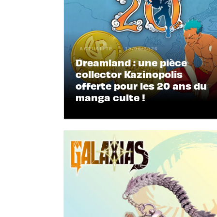
ACTUALITÉ
19/06/2026
Dreamland : une pièce
collector Kazinopolis
offerte pour les 20 ans du
manga culte !