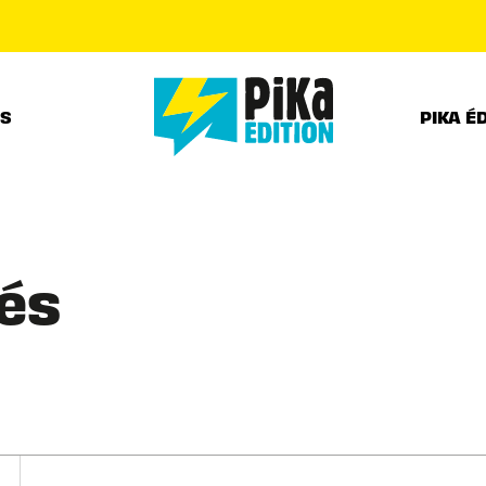
PIED DE PAGE
RS
PIKA É
és