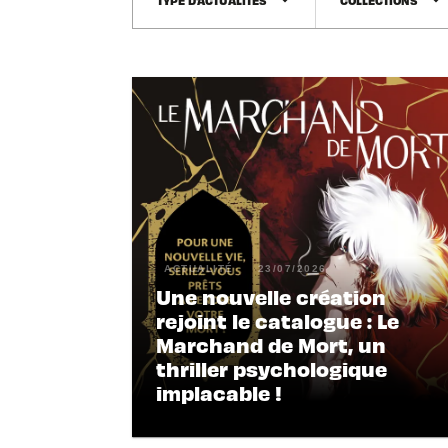
arrow_drop_down
arrow_drop_down
ACTUALITÉ
23/07/2026
Une nouvelle création
rejoint le catalogue : Le
Marchand de Mort, un
thriller psychologique
implacable !