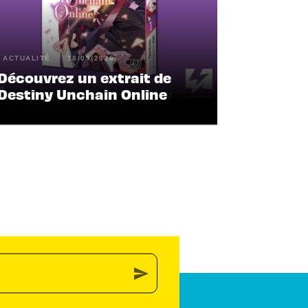
ACTUALITÉ
18/05/2026
Découvrez un extrait de
Destiny Unchain Online
send