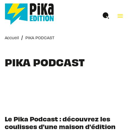
MENU
RECHERCHE
CONTENU
menu
PIED DE PAGE
/
Accueil
PIKA PODCAST
PIKA PODCAST
Le Pika Podcast : découvrez les
coulisses d'une maison d'édition