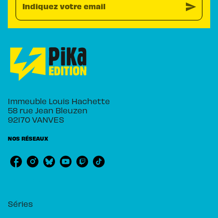
send
Indiquez votre email
Immeuble Louis Hachette
58 rue Jean Bleuzen
92170 VANVES
NOS RÉSEAUX
RUBRIQUES
Séries