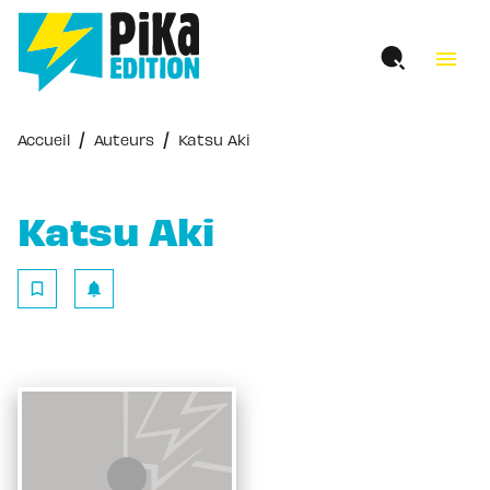
MENU
RECHERCHE
CONTENU
menu
PIED DE PAGE
/
/
Accueil
Auteurs
Katsu Aki
Katsu Aki
bookmark_border
notifications