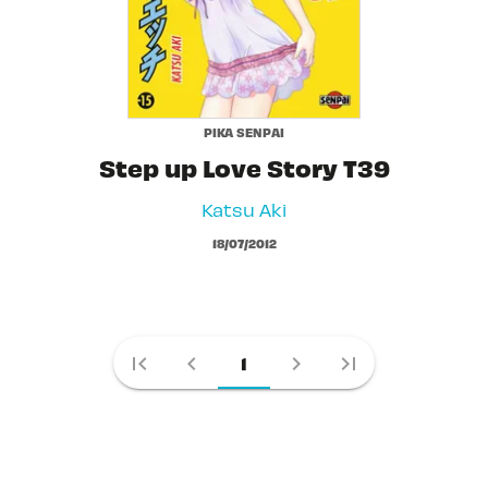
PIKA SENPAI
Step up Love Story T39
Katsu Aki
18/07/2012
first_page
chevron_left
chevron_right
last_page
1