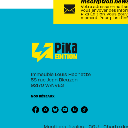
Inscription new
Votre adresse e-mail s
vous envoyer des infor
Pika Édition. Vous pouv
moment. Pour plus d’in
Immeuble Louis Hachette
58 rue Jean Bleuzen
92170 VANVES
NOS RÉSEAUX
Mentions légales
CGU
Charte de