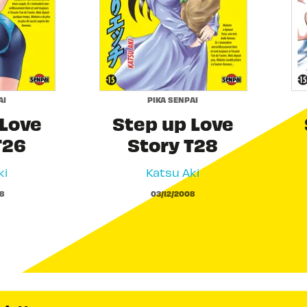
AI
PIKA SENPAI
 Love
Step up Love
T26
Story T28
ki
Katsu Aki
8
03/12/2008