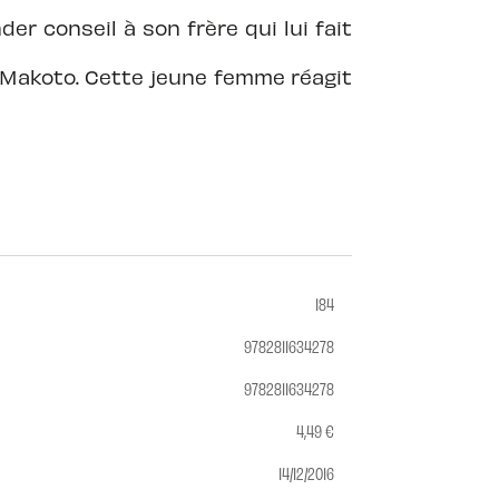
r conseil à son frère qui lui fait
 Makoto. Cette jeune femme réagit
184
9782811634278
9782811634278
4,49 €
14/12/2016