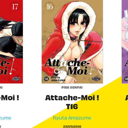
AI
PIKA SENPAI
Moi !
Attache-Moi !
T16
zume
Ryuta Amazume
8
23/05/2018