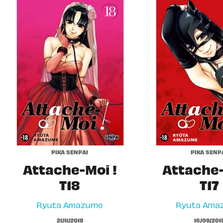
PIKA SENPAI
PIKA SENP
Attache-Moi !
Attache-
T18
T17
Ryuta Amazume
Ryuta Ama
21/11/2018
16/08/201