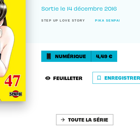
Sortie le
14 décembre 2016
STEP UP LOVE STORY
PIKA SENPAI
NUMÉRIQUE
4,49 €
ENREGISTRE
FEUILLETER
bookmark_border
visibility
TOUTE LA SÉRIE
arrow_forward