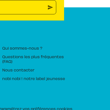
send
PIKA ÉDITION
Qui sommes-nous ?
Questions les plus fréquentes
(FAQ)
Nous contacter
nobi nobi ! notre label jeunesse
Paramétrez vos préférences cookies