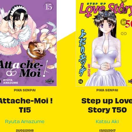
link
C
PIKA SENPAI
PIKA SENPAI
Attache-Moi !
Step up Lov
T15
Story T50
Ryuta Amazume
Katsu Aki
21/02/2018
13/12/2017