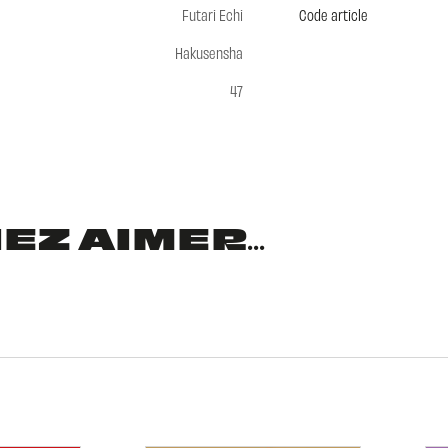
Futari Echi
Code article
Hakusensha
47
Z AIMER...