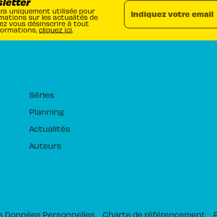
sletter
era uniquement utilisée pour
Indiquez votre email
mations sur les actualités de
ez vous désinscrire à tout
formations,
cliquez ici
.
RUBRIQUES
Séries
Planning
Actualités
Auteurs
s Données Personnelles
Charte de référencement