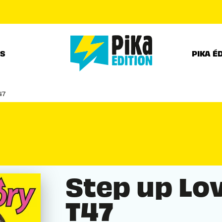
PIED DE PAGE
RS
PIKA É
47
Step up Lo
T47