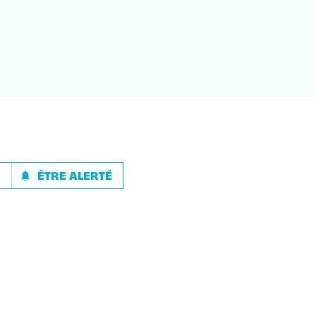
R
ÊTRE ALERTÉ
notifications