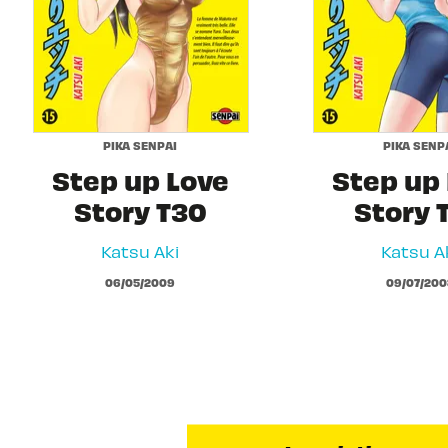
PIKA SENPAI
PIKA SENP
Step up Love
Step up
Story T30
Story 
Katsu Aki
Katsu A
06/05/2009
09/07/200