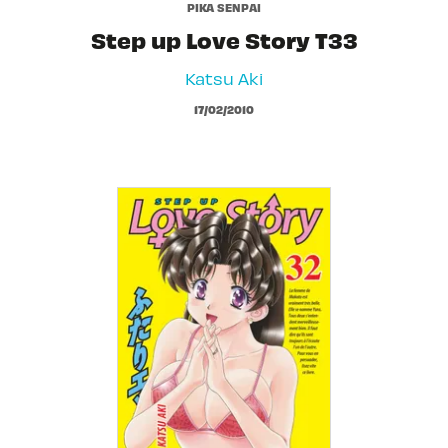
PIKA SENPAI
Step up Love Story T33
Katsu Aki
17/02/2010