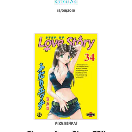
Katsu Aki
18/08/2010
PIKA SENPAI