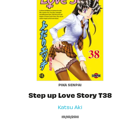
PIKA SENPAI
Step up Love Story T38
Katsu Aki
19/10/2011