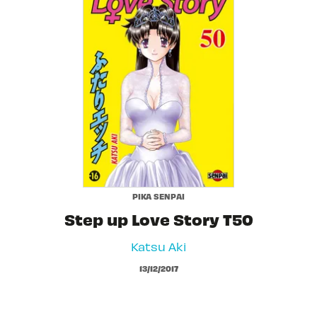
PIKA SENPAI
Step up Love Story T50
Katsu Aki
13/12/2017