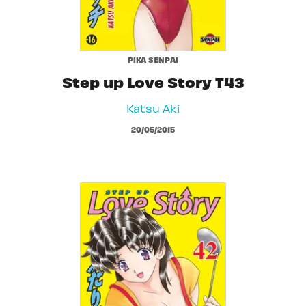
PIKA SENPAI
Step up Love Story T43
Katsu Aki
20/05/2015