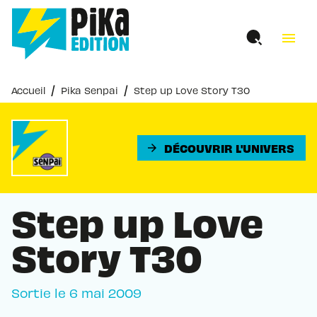
MENU
RECHERCHE
CONTENU
menu
PIED DE PAGE
/
/
Accueil
Pika Senpai
Step up Love Story T30
DÉCOUVRIR L'UNIVERS
arrow_forward
Step up Love
Story T30
Sortie le
6 mai 2009