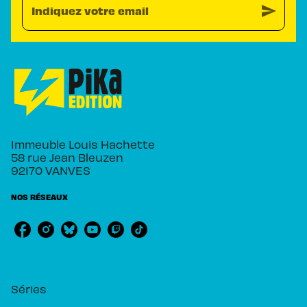
send
Indiquez votre email
Immeuble Louis Hachette
58 rue Jean Bleuzen
92170 VANVES
NOS RÉSEAUX
RUBRIQUES
Séries