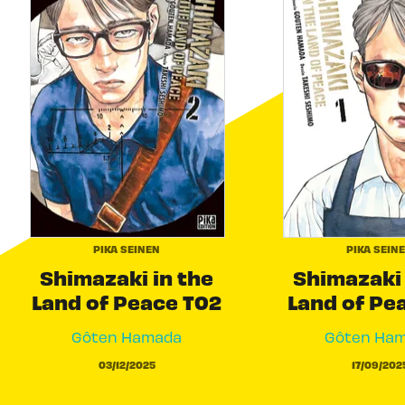
PIKA SEINEN
PIKA SEIN
Shimazaki in the
Shimazaki 
Land of Peace T02
Land of Pe
Gôten Hamada
Gôten Ha
03/12/2025
17/09/202