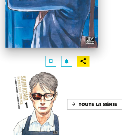
bookmark_border
notifications
TOUTE LA SÉRIE
arrow_forward