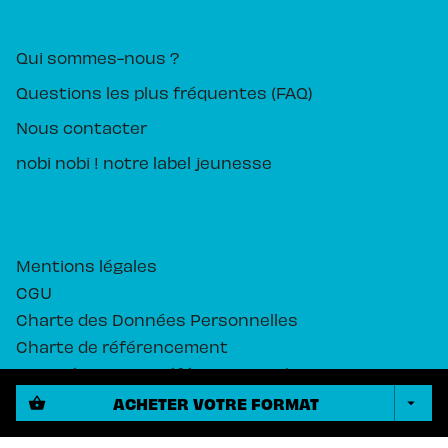
PIKA ÉDITION
Qui sommes-nous ?
Questions les plus fréquentes (FAQ)
Nous contacter
nobi nobi ! notre label jeunesse
Mentions légales
CGU
Charte des Données Personnelles
Charte de référencement
Paramétrez vos préférences cookies
ACHETER VOTRE FORMAT
shopping_basket
arrow_drop_down