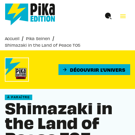
MENU
RECHERCHE
CONTENU
menu
PIED DE PAGE
/
/
Accueil
Pika Seinen
Shimazaki in the Land of Peace T05
DÉCOUVRIR L'UNIVERS
arrow_forward
À PARAÎTRE
Shimazaki in
the Land of