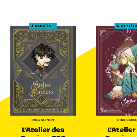
À PARAÎTRE
À PARAÎT
PIKA SEINEN
PIKA SEIN
L'Atelier des
L'Atelier