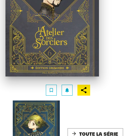
bookmark_border
notifications
TOUTE LA SÉRIE
arrow_forward