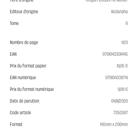
Editeur d'origine
Kodansha
Tome
6
Nombre de page
420
EAN
9791043301445
Prix du format papier
19,95 €
EAN numérique
9791043311741
Prix du format numérique
9,99 €
Date de parution
04/11/2026
Code article
7350367
Format
145mm x 200mm