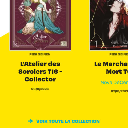
PIKA SEINEN
PIKA SEIN
L'Atelier des
Le Marcha
Sorciers T16 -
Mort T
Collector
Nova DeCe
04/11/2026
07/10/202
VOIR TOUTE LA COLLECTION