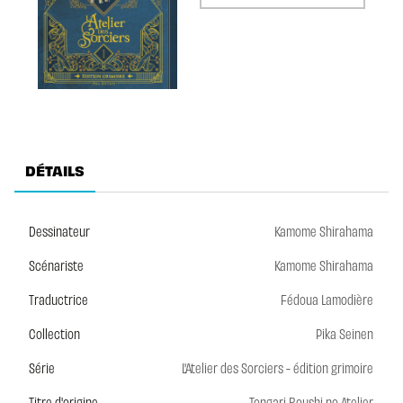
DÉTAILS
Dessinateur
Kamome Shirahama
Scénariste
Kamome Shirahama
Traductrice
Fédoua Lamodière
Collection
Pika Seinen
Série
L'Atelier des Sorciers - édition grimoire
Titre d'origine
Tongari Boushi no Atelier