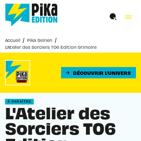
MENU
RECHERCHE
CONTENU
menu
PIED DE PAGE
/
/
Accueil
Pika Seinen
L'Atelier des Sorciers T06 Edition Grimoire
DÉCOUVRIR L'UNIVERS
arrow_forward
À PARAÎTRE
L'Atelier des
Sorciers T06