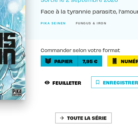
Face à la tyrannie parasite, l’amou
PIKA SEINEN
FUNGUS & IRON
Commander selon votre format
PAPIER
7,95 €
NUMÉR
ENREGISTRE
FEUILLETER
bookmark_border
visibility
TOUTE LA SÉRIE
arrow_forward