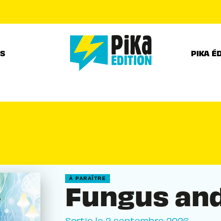
PIED DE PAGE
RS
PIKA É
À PARAÎTRE
Fungus and
Sortie le
2 septembre 2026