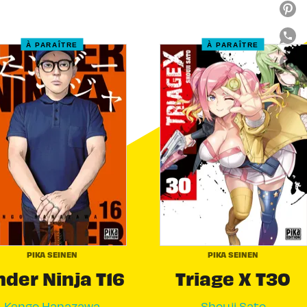
À PARAÎTRE
À PARAÎTRE
link
C
PIKA SEINEN
PIKA SEINEN
der Ninja T16
Triage X T30
Kengo Hanazawa
Shouji Sato