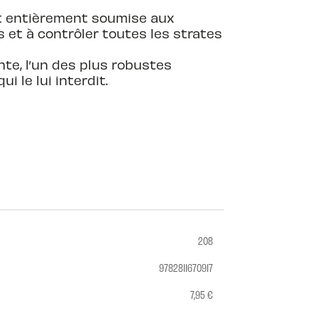
est entièrement soumise aux
 et à contrôler toutes les strates
te, l’un des plus robustes
i le lui interdit.
208
9782811670917
7,95 €