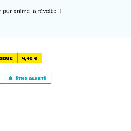
r pur anime la révolte !
IQUE
4,49 €
R
ÊTRE ALERTÉ
notifications