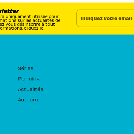
sletter
era uniquement utilisée pour
Indiquez votre email
mations sur les actualités de
ez vous désinscrire à tout
formations,
cliquez ici
.
RUBRIQUES
Séries
Planning
Actualités
Auteurs