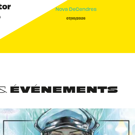
tor
Nova DeCendres
6
07/10/2026
 & ÉVÉNEMENTS