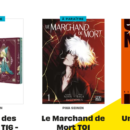
RE
À PARAÎTRE
EN
PIKA SEINEN
r des
Le Marchand de
Un
T16 -
Mort T01