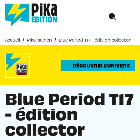
MENU
RECHERCHE
CONTENU
PIED DE PAGE
/
/
Accueil
Pika Seinen
Blue Period T17 - édition collector
DÉCOUVRIR L'UNIVERS
Blue Period T17
- édition
collector