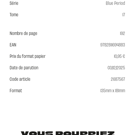
Série
Blue Period
Tome
17
Nombre de page
192
EAN
9782811694883
Prix du format papier
10,95 €
Date de parution
03/12/2025
Code article
2687567
Format
135mm x 181mm
VOUS POURRIEZ