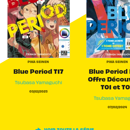
PIKA SEINEN
PIKA SEINEN
Blue Period T17
Blue Period
Offre Décou
Tsubasa Yamaguchi
T01 et T
03/12/2025
Tsubasa Yamag
07/02/2024
VOIR TOUTE LA SÉRIE