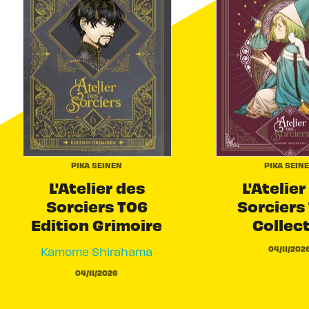
PIKA SEINEN
PIKA SEIN
L'Atelier des
L'Atelier
Sorciers T06
Sorciers 
Edition Grimoire
Collec
04/11/202
Kamome Shirahama
04/11/2026