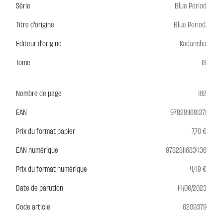
Série
Blue Period
Titre d'origine
Blue Period.
Editeur d'origine
Kodansha
Tome
13
Nombre de page
192
EAN
9782811681371
Prix du format papier
7,70 €
EAN numérique
9782811683436
Prix du format numérique
4,49 €
Date de parution
14/06/2023
Code article
6209379