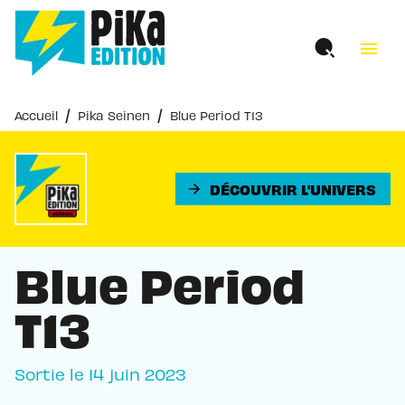
MENU
RECHERCHE
CONTENU
menu
PIED DE PAGE
/
/
Accueil
Pika Seinen
Blue Period T13
DÉCOUVRIR L'UNIVERS
arrow_forward
Blue Period
T13
Sortie le
14 juin 2023