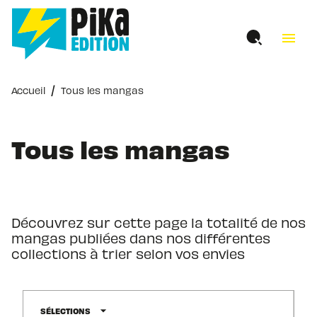
MENU
RECHERCHE
CONTENU
menu
PIED DE PAGE
/
Accueil
Tous les mangas
Tous les mangas
Découvrez sur cette page la totalité de nos
mangas publiées dans nos différentes
collections à trier selon vos envies
arrow_drop_down
SÉLECTIONS