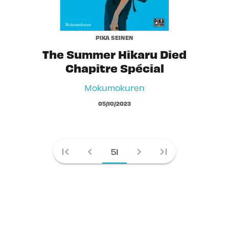
PIKA SEINEN
The Summer Hikaru Died
Chapitre Spécial
Mokumokuren
05/10/2023
first_page
chevron_left
chevron_right
last_page
51