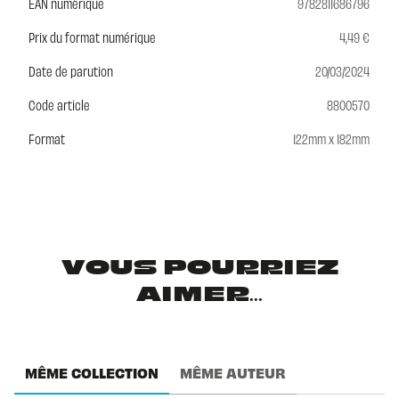
EAN numérique
9782811686796
Prix du format numérique
4,49 €
Date de parution
20/03/2024
Code article
8800570
Format
122mm x 182mm
VOUS POURRIEZ
AIMER...
MÊME COLLECTION
MÊME AUTEUR