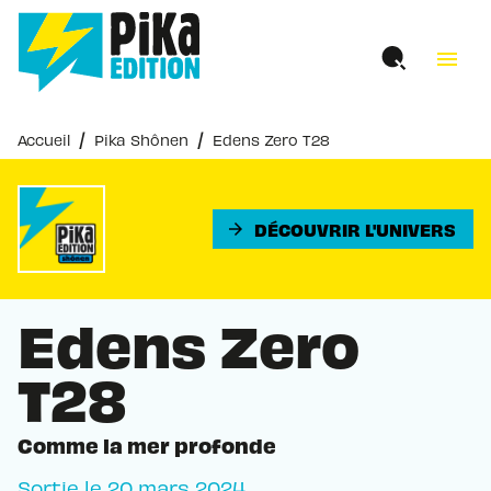
MENU
RECHERCHE
CONTENU
menu
PIED DE PAGE
/
/
Accueil
Pika Shônen
Edens Zero T28
DÉCOUVRIR L'UNIVERS
arrow_forward
Edens Zero
T28
Comme la mer profonde
Sortie le
20 mars 2024