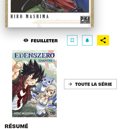
FEUILLETER
visibility
bookmark_border
notifications
TOUTE LA SÉRIE
arrow_forward
RÉSUMÉ