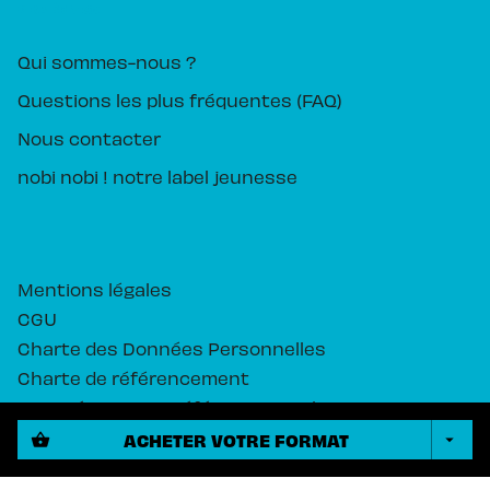
PIKA ÉDITION
Qui sommes-nous ?
Questions les plus fréquentes (FAQ)
Nous contacter
nobi nobi ! notre label jeunesse
Mentions légales
CGU
Charte des Données Personnelles
Charte de référencement
Paramétrez vos préférences cookies
ACHETER VOTRE FORMAT
shopping_basket
arrow_drop_down