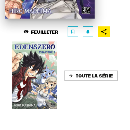
FEUILLETER
visibility
bookmark_border
notifications
TOUTE LA SÉRIE
arrow_forward