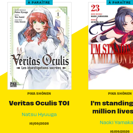
À PARAÎTRE
À PARAÎTRE
PIKA SHÔNEN
PIKA SHÔNEN
Veritas Oculis T01
I'm standing
million live
Natsu Hyuuga
Naoki Yamak
16/09/2026
16/09/2026