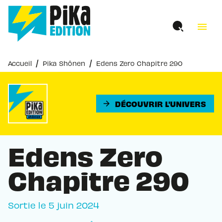
MENU
RECHERCHE
CONTENU
menu
PIED DE PAGE
/
/
Accueil
Pika Shônen
Edens Zero Chapitre 290
DÉCOUVRIR L'UNIVERS
arrow_forward
Edens Zero
Chapitre 290
Sortie le
5 juin 2024