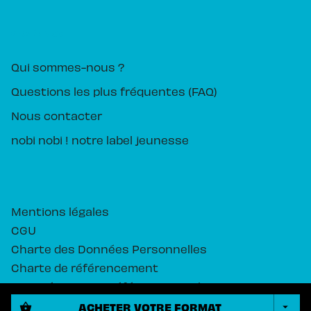
PIKA ÉDITION
Qui sommes-nous ?
Questions les plus fréquentes (FAQ)
Nous contacter
nobi nobi ! notre label jeunesse
Mentions légales
CGU
Charte des Données Personnelles
Charte de référencement
Paramétrez vos préférences cookies
ACHETER VOTRE FORMAT
shopping_basket
arrow_drop_down