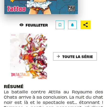
FEUILLETER
visibility
bookmark_border
notifications
TOUTE LA SÉRIE
arrow_forward
RÉSUMÉ
La bataille contre Attila au Royaume des
Chats arrive à sa conclusion. La nuit du chat
noir est là et le spectacle est… étonnant !