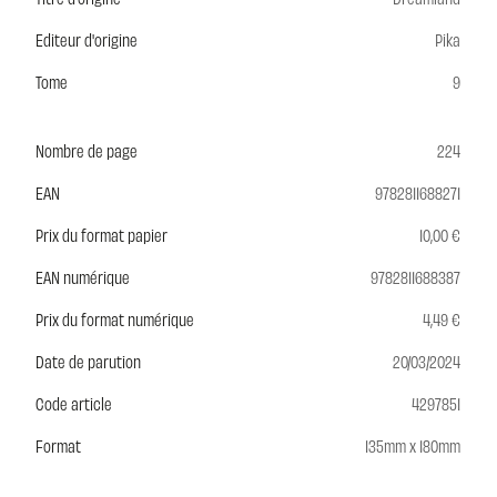
Editeur d'origine
Pika
Tome
9
Nombre de page
224
EAN
9782811688271
Prix du format papier
10,00 €
EAN numérique
9782811688387
Prix du format numérique
4,49 €
Date de parution
20/03/2024
Code article
4297851
Format
135mm x 180mm