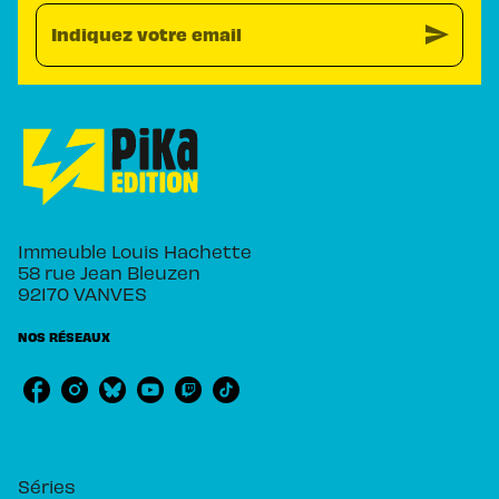
send
Indiquez votre email
Immeuble Louis Hachette
58 rue Jean Bleuzen
92170 VANVES
NOS RÉSEAUX
RUBRIQUES
Séries