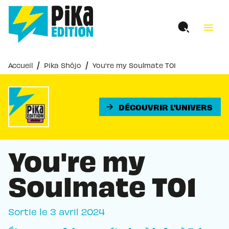
MENU
RECHERCHE
CONTENU
menu
PIED DE PAGE
/
/
Accueil
Pika Shôjo
You're my Soulmate T01
DÉCOUVRIR L'UNIVERS
arrow_forward
You're my
Soulmate T01
Sortie le
3 avril 2024