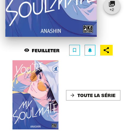
collections
+
2
FEUILLETER
visibility
bookmark_border
notifications
TOUTE LA SÉRIE
arrow_forward