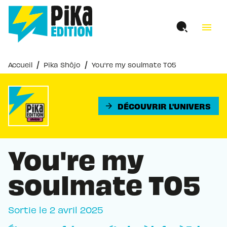
MENU
RECHERCHE
CONTENU
menu
PIED DE PAGE
/
/
Accueil
Pika Shôjo
You're my soulmate T05
DÉCOUVRIR L'UNIVERS
arrow_forward
You're my
soulmate T05
Sortie le
2 avril 2025