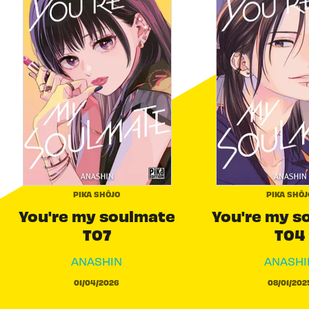
PIKA SHÔJO
PIKA SHÔJ
You're my soulmate
You're my s
T07
T04
ANASHIN
ANASHI
01/04/2026
08/01/202