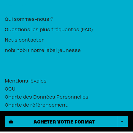
PIKA ÉDITION
Qui sommes-nous ?
Questions les plus fréquentes (FAQ)
Nous contacter
nobi nobi ! notre label jeunesse
Mentions légales
CGU
Charte des Données Personnelles
Charte de référencement
Paramétrez vos préférences cookies
ACHETER VOTRE FORMAT
shopping_basket
arrow_drop_down