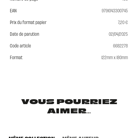
EAN
9791043300745
Prix du format papier
7,20 €
Date de parution
02/04/2025
Code article
6682278
Format
122mm x 180mm
VOUS POURRIEZ
AIMER...