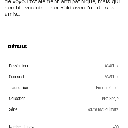
de voyou totalement antipathique, mais qui
semble vouloir caser Yûki avec l’un de ses
amis…
DÉTAILS
Dessinateur
ANASHIN
Scénariste
ANASHIN
Traductrice
Emeline Cablé
Collection
Pika Shôjo
Série
You're my Soulmate
Nombre de page
400