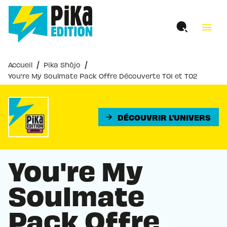
MENU
RECHERCHE
CONTENU
menu
PIED DE PAGE
/
/
Accueil
Pika Shôjo
You're My Soulmate Pack Offre Découverte T01 et T02
DÉCOUVRIR L'UNIVERS
arrow_forward
You're My
Soulmate
Pack Offre