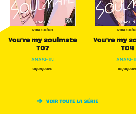
PIKA SHÔJO
PIKA SHÔJ
You're my soulmate
You're my s
T07
T04
ANASHIN
ANASHI
01/04/2026
08/01/202
VOIR TOUTE LA SÉRIE