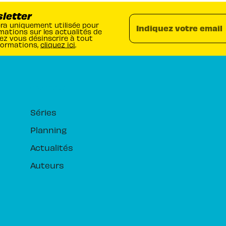
sletter
era uniquement utilisée pour
Indiquez votre email
mations sur les actualités de
ez vous désinscrire à tout
formations,
cliquez ici
.
RUBRIQUES
Séries
Planning
Actualités
Auteurs