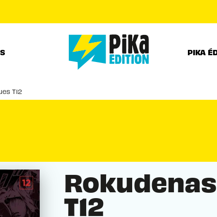
PIED DE PAGE
RS
PIKA É
ues T12
Rokudenas
T12