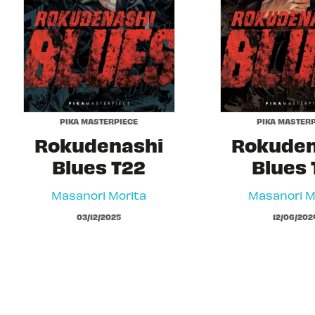
PIKA MASTERPIECE
PIKA MASTERP
Rokudenashi
Rokuden
Blues T22
Blues 
Masanori Morita
Masanori M
03/12/2025
12/06/202