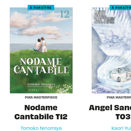
À PARAÎTRE
À PARAÎT
PIKA MASTERPIECE
PIKA MASTERP
Nodame
Angel San
Cantabile T12
T03
Tomoko Ninomiya
Kaori Yu