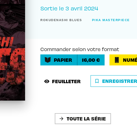
Sortie le
3 avril 2024
ROKUDENASHI BLUES
PIKA MASTERPIECE
Commander selon votre format
PAPIER
16,00 €
NUMÉ
ENREGISTRE
FEUILLETER
bookmark_border
visibility
TOUTE LA SÉRIE
arrow_forward