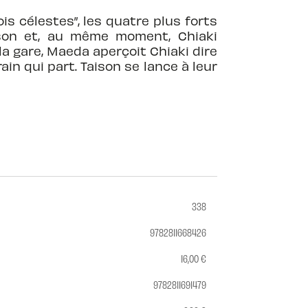
is célestes”, les quatre plus forts
ison et, au même moment, Chiaki
 la gare, Maeda aperçoit Chiaki dire
ain qui part. Taison se lance à leur
338
9782811668426
16,00 €
9782811691479