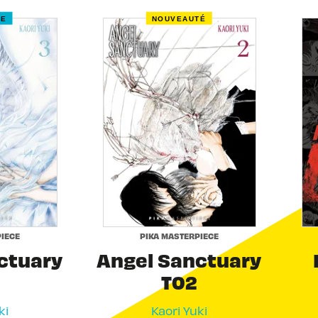
RE
NOUVEAUTÉ
IECE
PIKA MASTERPIECE
ctuary
Angel Sanctuary
T02
ki
Kaori Yuki