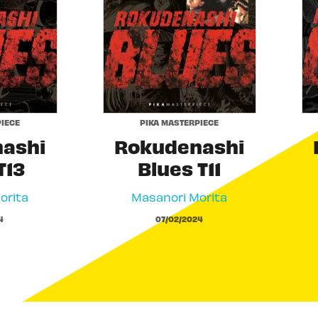
IECE
PIKA MASTERPIECE
ashi
Rokudenashi
T13
Blues T11
orita
Masanori Morita
4
07/02/2024