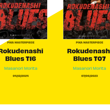
PIKA MASTERPIECE
PIKA MASTERPIECE
Rokudenashi
Rokudenash
Blues T16
Blues T07
Masanori Morita
Masanori Morita
04/12/2024
07/06/2023