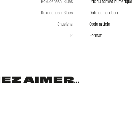
Rokudenashi Blues
Prix du format numérique
Rokudenashi Blues
Date de parution
Shueisha
Code article
12
Format
Z AIMER...