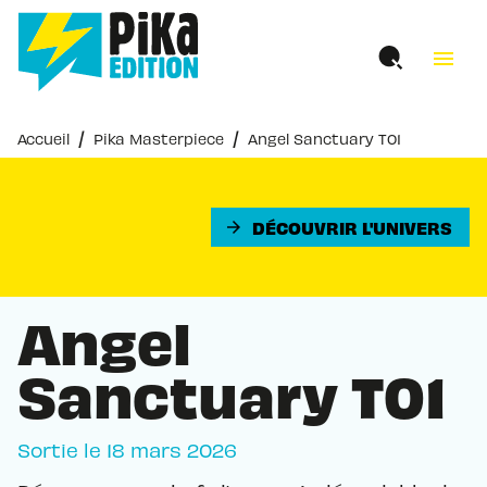
MENU
RECHERCHE
CONTENU
menu
PIED DE PAGE
/
/
Accueil
Pika Masterpiece
Angel Sanctuary T01
DÉCOUVRIR L'UNIVERS
arrow_forward
Angel
Sanctuary T01
Sortie le
18 mars 2026