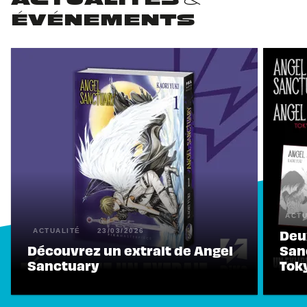
ACTUALITÉS &
ÉVÉNEMENTS
ACTU
Deu
ACTUALITÉ
23/03/2026
Découvrez un extrait de Angel
San
Sanctuary
Tok