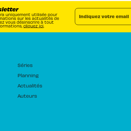
sletter
era uniquement utilisée pour
Indiquez votre email
mations sur les actualités de
ez vous désinscrire à tout
formations,
cliquez ici
.
RUBRIQUES
Séries
Planning
Actualités
Auteurs