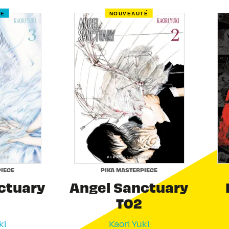
RE
NOUVEAUTÉ
IECE
PIKA MASTERPIECE
ctuary
Angel Sanctuary
T02
ki
Kaori Yuki