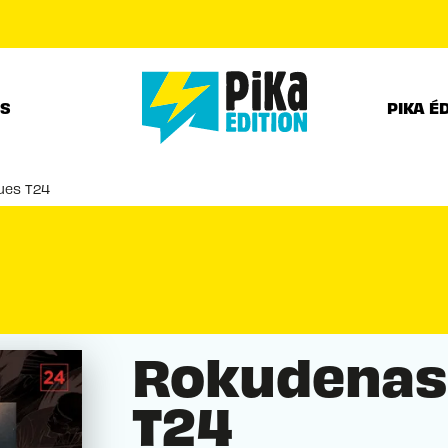
PIED DE PAGE
RS
PIKA É
ues T24
Rokudenas
T24