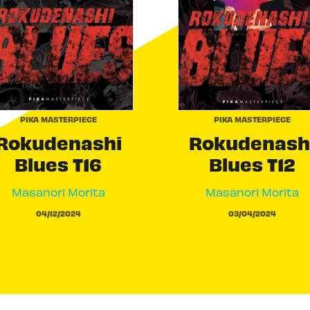
PIKA MASTERPIECE
PIKA MASTERPIECE
Rokudenashi
Rokudenash
Blues T16
Blues T12
Masanori Morita
Masanori Morita
04/12/2024
03/04/2024