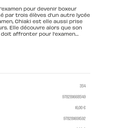
 l’examen pour devenir boxeur
é par trois élèves d’un autre lycée
amen, Chiaki est elle aussi prise
rs. Elle découvre alors que son
 doit affronter pour l’examen…
354
9782811668549
16,00 €
9782811691592