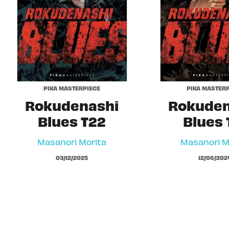
PIKA MASTERPIECE
PIKA MASTERP
Rokudenashi
Rokuden
Blues T22
Blues 
Masanori Morita
Masanori M
03/12/2025
12/06/202