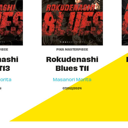
IECE
PIKA MASTERPIECE
ashi
Rokudenashi
T13
Blues T11
orita
Masanori Morita
4
07/02/2024