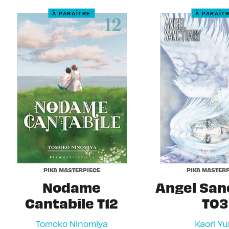
À PARAÎTRE
À PARAÎT
PIKA MASTERPIECE
PIKA MASTERP
Nodame
Angel San
Cantabile T12
T03
Tomoko Ninomiya
Kaori Yu