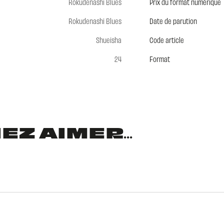
Rokudenashi Blues
Prix du format numérique
Rokudenashi Blues
Date de parution
Shueisha
Code article
24
Format
Z AIMER...