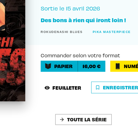
Sortie le
15 avril 2026
Des bons à rien qui iront loin !
ROKUDENASHI BLUES
PIKA MASTERPIECE
Commander selon votre format
PAPIER
16,00 €
NUMÉ
ENREGISTRE
FEUILLETER
bookmark_border
visibility
TOUTE LA SÉRIE
arrow_forward