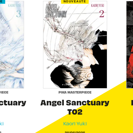
RE
NOUVEAUTÉ
IECE
PIKA MASTERPIECE
ctuary
Angel Sanctuary
T02
ki
Kaori Yuki
6
24/06/2026