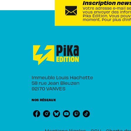
Inscription new
Votre adresse e-mail s
vous envoyer des infor
Pika Édition. Vous pouv
moment. Pour plus d’in
Immeuble Louis Hachette
58 rue Jean Bleuzen
92170 VANVES
NOS RÉSEAUX
Mentions légales
CGU
Charte de