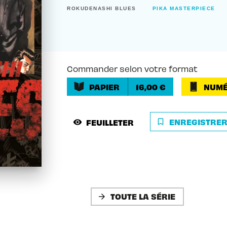
ROKUDENASHI BLUES
PIKA MASTERPIECE
Commander selon votre format
PAPIER
16,00 €
NUMÉ
ENREGISTRE
FEUILLETER
bookmark_border
visibility
TOUTE LA SÉRIE
arrow_forward