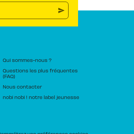
send
PIKA ÉDITION
Qui sommes-nous ?
Questions les plus fréquentes
(FAQ)
Nous contacter
nobi nobi ! notre label jeunesse
Paramétrez vos préférences cookies