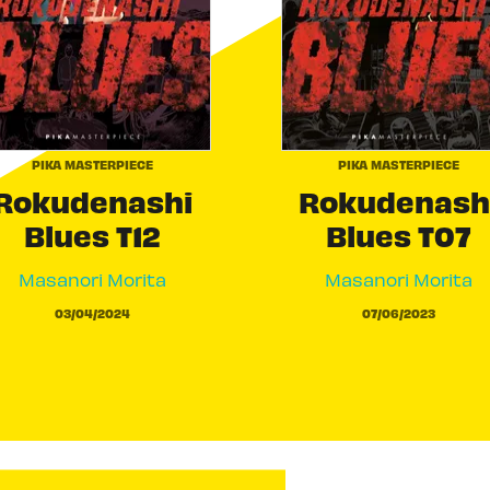
PIKA MASTERPIECE
PIKA MASTERPIECE
Rokudenashi
Rokudenash
Blues T12
Blues T07
Masanori Morita
Masanori Morita
03/04/2024
07/06/2023