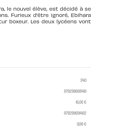
a, le nouvel élève, est décidé à se
s. Furieux d’être ignoré, Ebihara
utur boxeur. Les deux lycéens vont
340
9782811668419
16,00 €
9782811691462
9,99 €