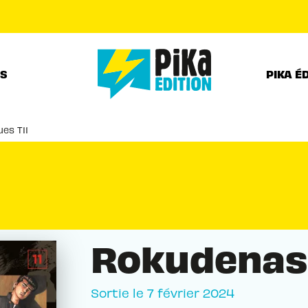
PIED DE PAGE
RS
PIKA É
es T11
Rokudenash
Sortie le
7 février 2024