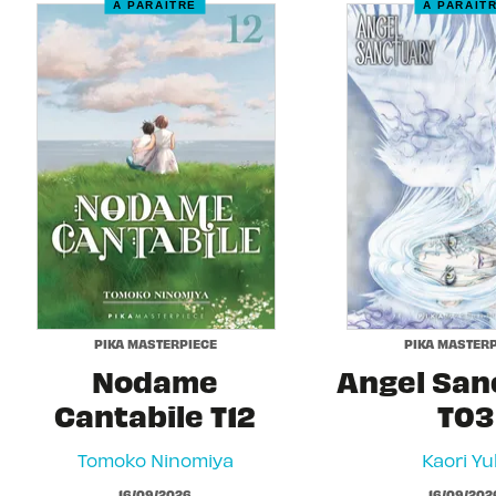
À PARAÎTRE
À PARAÎT
PIKA MASTERPIECE
PIKA MASTERP
Nodame
Angel San
Cantabile T12
T03
Tomoko Ninomiya
Kaori Yu
16/09/2026
16/09/202