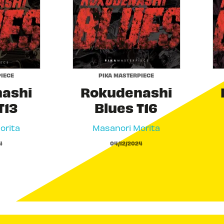
IECE
PIKA MASTERPIECE
ashi
Rokudenashi
T13
Blues T16
orita
Masanori Morita
4
04/12/2024