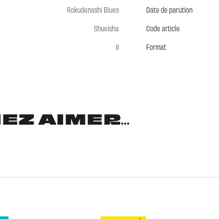
Rokudenashi Blues
Date de parution
Shueisha
Code article
11
Format
Z AIMER...