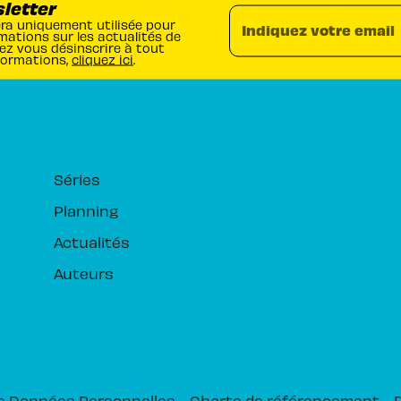
sletter
era uniquement utilisée pour
Indiquez votre email
mations sur les actualités de
ez vous désinscrire à tout
formations,
cliquez ici
.
RUBRIQUES
Séries
Planning
Actualités
Auteurs
s Données Personnelles
Charte de référencement