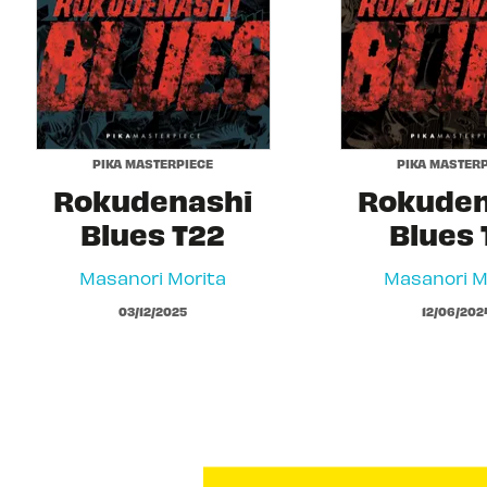
PIKA MASTERPIECE
PIKA MASTERP
Rokudenashi
Rokuden
Blues T22
Blues 
Masanori Morita
Masanori M
03/12/2025
12/06/202