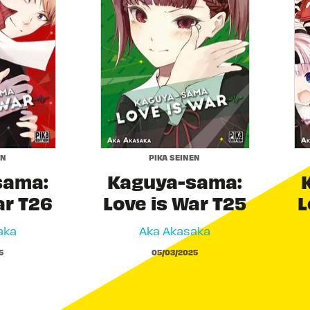
EN
PIKA SEINEN
sama:
Kaguya-sama:
ar T26
Love is War T25
L
aka
Aka Akasaka
5
05/03/2025