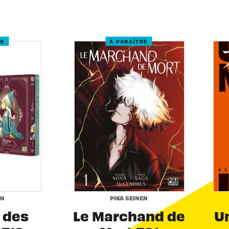
RE
À PARAÎTRE
EN
PIKA SEINEN
r des
Le Marchand de
Un