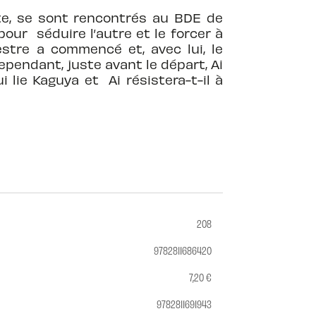
nte, se sont rencontrés au BDE de
pour séduire l’autre et le forcer à
stre a commencé et, avec lui, le
ependant, juste avant le départ, Ai
lie Kaguya et Ai résistera-t-il à
208
9782811686420
7,20 €
9782811691943