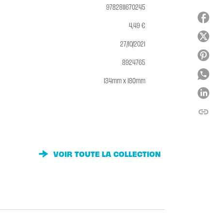
9782811670245
4,49 €
27/10/2021
8924765
134mm x 180mm
link
C
VOIR TOUTE LA COLLECTION