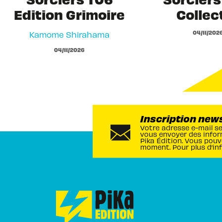
Edition Grimoire
Collec
04/11/202
Kamome Shirahama
04/11/2026
Inscription new
Votre adresse e-mail s
vous envoyer des infor
Pika Édition. Vous pouv
moment. Pour plus d’in