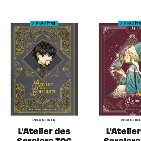
À PARAÎTRE
À PARAÎT
PIKA SEINEN
PIKA SEIN
L'Atelier des
L'Atelie
Sorciers T06
Sorciers 