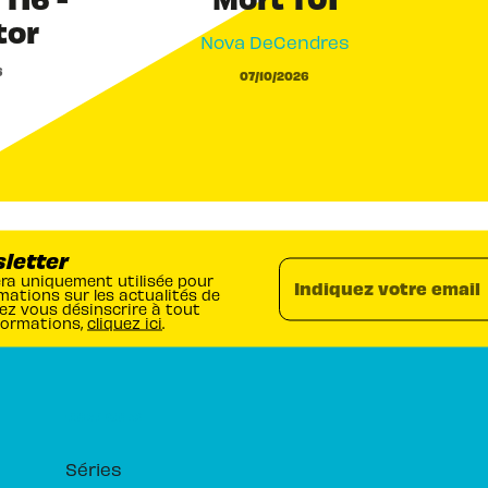
tor
Nova DeCendres
6
07/10/2026
sletter
era uniquement utilisée pour
Indiquez votre email
mations sur les actualités de
ez vous désinscrire à tout
formations,
cliquez ici
.
RUBRIQUES
Séries