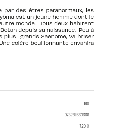
e par des êtres paranormaux, les
 Hyôma est un jeune homme dont le
l’autre monde. Tous deux habitent
 Botan depuis sa naissance. Peu à
s plus grands Saenome, va briser
Une colère bouillonnante envahira
198
9782811660666
7,20 €