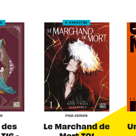
RE
À PARAÎTRE
EN
PIKA SEINEN
r des
Le Marchand de
Un
T16 -
Mort T01