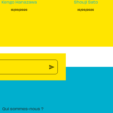
Kengo Hanazawa
Shouji Sato
16/09/2026
16/09/2026
send
PIKA ÉDITION
Qui sommes-nous ?