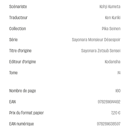
Scénariste
Kohji Kumeta
Traducteur
Ken Kuriki
Collection
Pika Seinen
Série
Sayonara Monsieur Désespoir
Titre d'origine
Sayonara Zetsub Sensei
Editeur d'origine
Kodansha
Tome
14
Nombre de page
160
EAN
9782811614492
Prix du format papier
7,20 €
EAN numérique
9782811638597