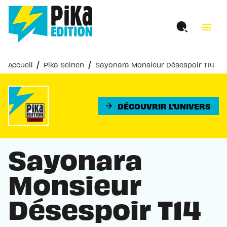
MENU
RECHERCHE
CONTENU
menu
PIED DE PAGE
/
/
Accueil
Pika Seinen
Sayonara Monsieur Désespoir T14
DÉCOUVRIR L'UNIVERS
arrow_forward
Sayonara
Monsieur
Désespoir T14