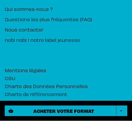
Qui sommes-nous ?
Questions les plus fréquentes (FAQ)
Nous contacter
nobi nobi ! notre label jeunesse
Mentions légales
CGU
Charte des Données Personnelles
Charte de référencement
Paramétrez vos préférences cookies
ACHETER VOTRE FORMAT
shopping_basket
arrow_drop_down