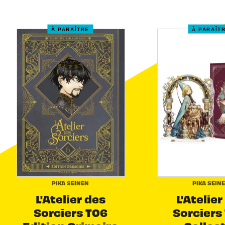
À PARAÎTRE
À PARAÎT
PIKA SEINEN
PIKA SEIN
L'Atelier des
L'Atelier
Sorciers T06
Sorciers 