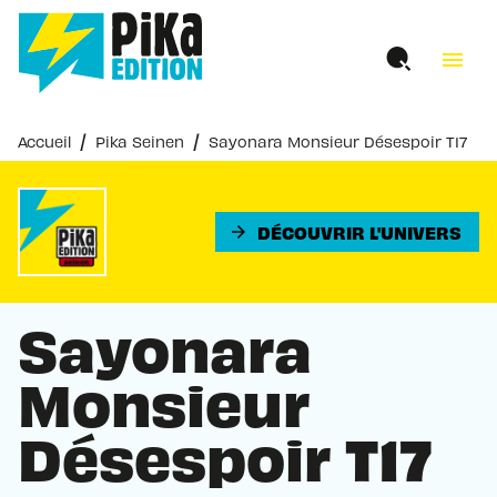
MENU
RECHERCHE
CONTENU
menu
PIED DE PAGE
/
/
Accueil
Pika Seinen
Sayonara Monsieur Désespoir T17
DÉCOUVRIR L'UNIVERS
arrow_forward
Sayonara
Monsieur
Désespoir T17