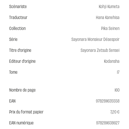
Scénariste
Kohji Kumeta
Traducteur
Hana Kanehisa
Collection
Pika Seinen
Série
Sayonara Monsieur Désespoir
Titre d'origine
Sayonara Zetsub Sensei
Editeur d'origine
Kodansha
Tome
17
Nombre de page
160
EAN
9782811635558
Prix du format papier
7,20 €
EAN numérique
9782811638627