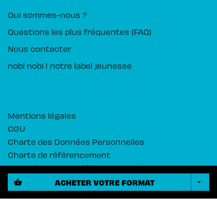
Qui sommes-nous ?
Questions les plus fréquentes (FAQ)
Nous contacter
nobi nobi ! notre label jeunesse
Mentions légales
CGU
Charte des Données Personnelles
Charte de référencement
Paramétrez vos préférences cookies
ACHETER VOTRE FORMAT
shopping_basket
arrow_drop_down