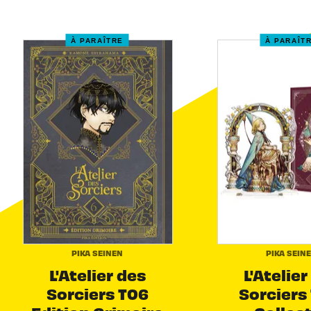
À PARAÎTRE
À PARAÎT
PIKA SEINEN
PIKA SEIN
L'Atelier des
L'Atelier
Sorciers T06
Sorciers 