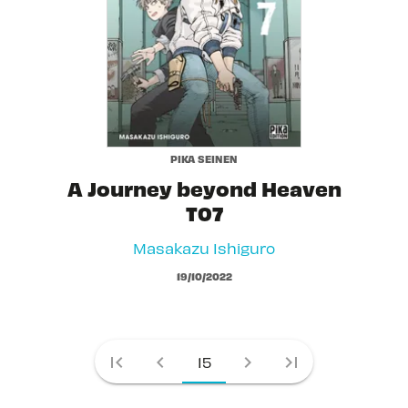
PIKA SEINEN
A Journey beyond Heaven
T07
Masakazu Ishiguro
19/10/2022
first_page
chevron_left
chevron_right
last_page
15