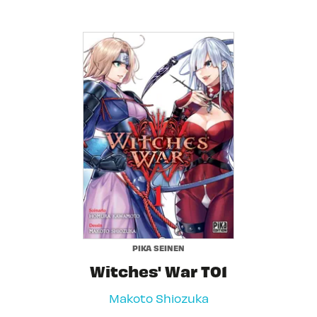
PIKA SEINEN
Witches' War T01
Makoto Shiozuka