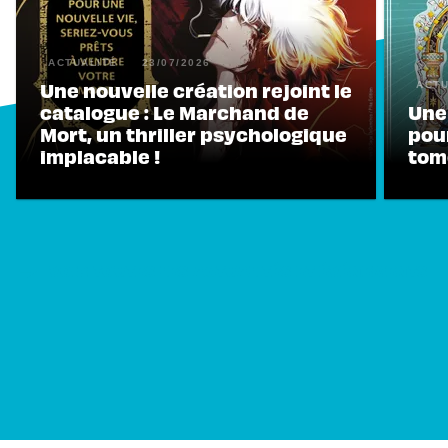
ACTUALITÉ
23/07/2026
Une nouvelle création rejoint le
ACTU
catalogue : Le Marchand de
Une
Mort, un thriller psychologique
pour
implacable !
tome
VOIR TOUTES LES ACTUALITÉS ET ÉVÉNEMENTS