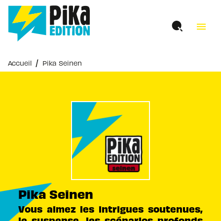
MENU
RECHERCHE
CONTENU
menu
PIED DE PAGE
/
Accueil
Pika Seinen
Pika Seinen
Vous aimez les intrigues soutenues,
le suspense, les scénarios profonds