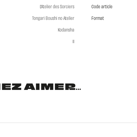
L'Atelier des Sorciers
Code article
Tongari Boushi no Atelier
Format
Kodansha
11
Z AIMER...