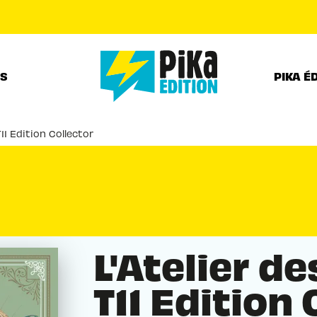
PIED DE PAGE
RS
PIKA É
T11 Edition Collector
L'Atelier d
T11 Edition