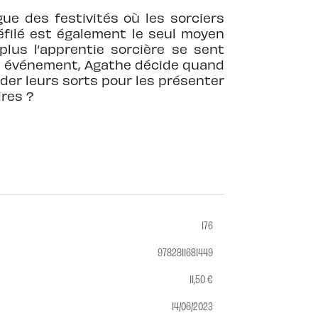
gue des festivités où les sorciers
défilé est également le seul moyen
lus l’apprentie sorcière se sent
cet événement, Agathe décide quand
ider leurs sorts pour les présenter
ires ?
176
9782811681449
11,50 €
14/06/2023