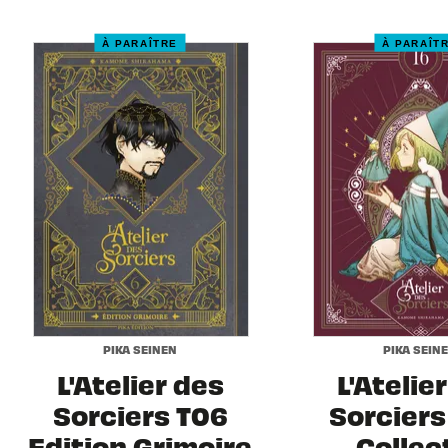
À PARAÎTRE
À PARAÎT
PIKA SEINEN
PIKA SEIN
L'Atelier des
L'Atelie
Sorciers T06
Sorciers 
Edition Grimoire
Collec