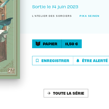
Sortie le
14 juin 2023
L'ATELIER DES SORCIERS
PIKA SEINEN
PAPIER
11,50 €
ENREGISTRER
ÊTRE ALERTÉ
bookmark_border
notifications
TOUTE LA SÉRIE
arrow_forward