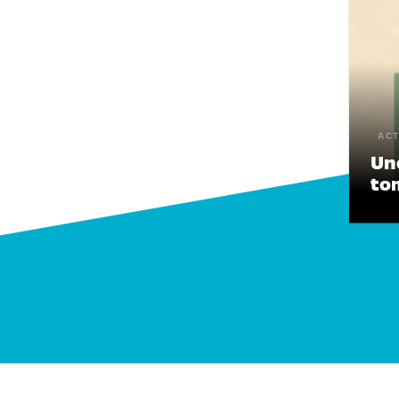
ACT
Une
tom