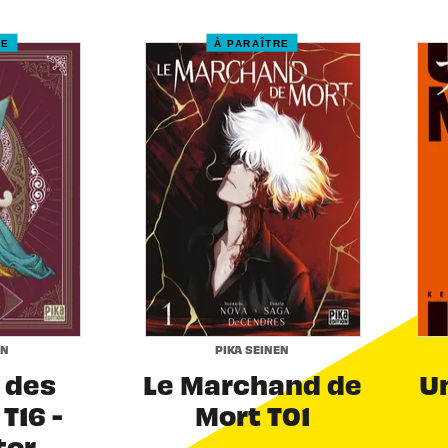
RE
À PARAÎTRE
EN
PIKA SEINEN
r des
Le Marchand de
Un
T16 -
Mort T01
tor