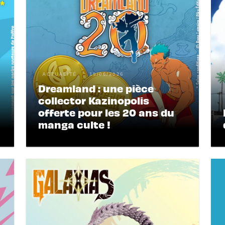
ACTUALITÉ
19/06/2026
Dreamland : une pièce
collector Kazinopolis
offerte pour les 20 ans du
manga culte !