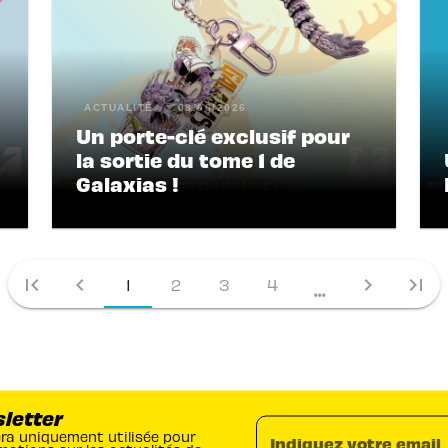
ACTUALITÉ
08/06/2026
Un porte-clé exclusif pour
la sortie du tome 1 de
Galaxias !
first_page
chevron_left
chevron_right
last_page
1
2
3
4
...
sletter
era uniquement utilisée pour
Indiquez votre email