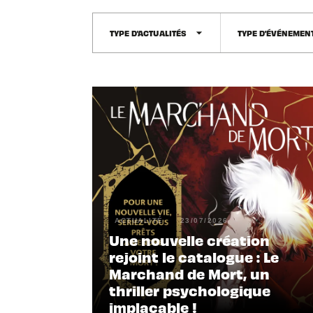
arrow_drop_down
TYPE D'ACTUALITÉS
TYPE D'ÉVÉNEMEN
ACTUALITÉ
23/07/2026
Une nouvelle création
rejoint le catalogue : Le
Marchand de Mort, un
thriller psychologique
implacable !