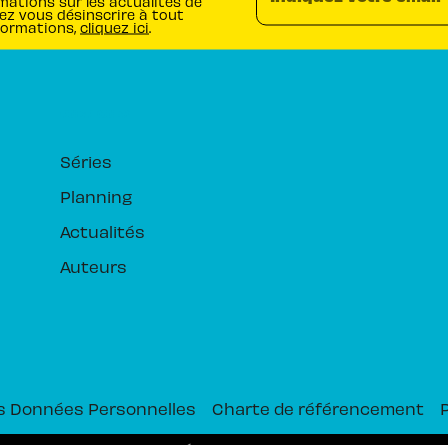
mations sur les actualités de
ez vous désinscrire à tout
formations,
cliquez ici
.
RUBRIQUES
Séries
Planning
Actualités
Auteurs
s Données Personnelles
Charte de référencement