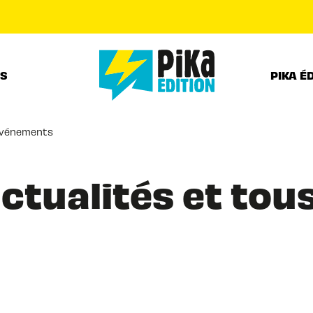
PIED DE PAGE
RS
PIKA É
 événements
ctualités et tou