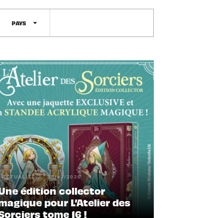
arrow_drop_down
PAYS
ACTUALITÉ
15/07/2026
Une édition collector
magique pour L’Atelier des
Sorciers tome 16 !