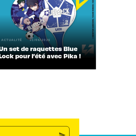
ACTUALITÉ
01/06/2026
Un set de raquettes Blue
Lock pour l’été avec Pika !
send