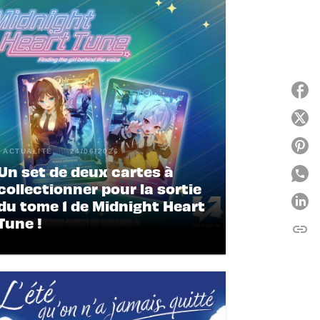
ACTUALITÉ
24/06/2026
Un set de deux cartes à
collectionner pour la sortie
du tome 1 de Midnight Heart
Tune !
link
C