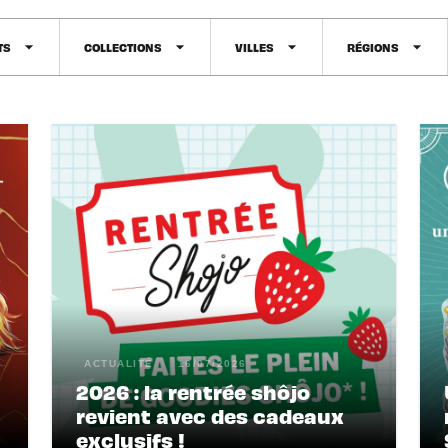
arrow_drop_down
arrow_drop_down
arrow_drop_down
arrow_drop_down
TS
COLLECTIONS
VILLES
RÉGIONS
ACTUALITÉ
16/07/2026
2026 : la rentrée shôjo
revient avec des cadeaux
exclusifs !