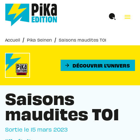
MENU
RECHERCHE
CONTENU
menu
PIED DE PAGE
/
/
Accueil
Pika Seinen
Saisons maudites T01
DÉCOUVRIR L'UNIVERS
arrow_forward
Saisons
maudites T01
Sortie le
15 mars 2023