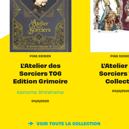
PIKA SEINEN
PIKA SEIN
L'Atelier des
L'Atelier
Sorciers T06
Sorciers 
Edition Grimoire
Collec
04/11/202
Kamome Shirahama
04/11/2026
VOIR TOUTE LA COLLECTION