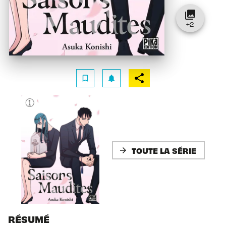
collections
+
2
bookmark_border
notifications
TOUTE LA SÉRIE
arrow_forward
RÉSUMÉ