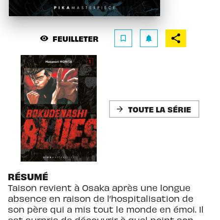
FEUILLETER
visibility
bookmark_border
notifications
TOUTE LA SÉRIE
arrow_forward
RÉSUMÉ
Taison revient à Osaka après une longue
absence en raison de l’hospitalisation de
son père qui a mis tout le monde en émoi. Il
est surpris de découvrir à quel point son