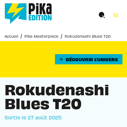
MENU
RECHERCHE
CONTENU
menu
PIED DE PAGE
/
/
Accueil
Pika Masterpiece
Rokudenashi Blues T20
DÉCOUVRIR L'UNIVERS
arrow_forward
Rokudenashi
Blues T20
Sortie le
27 août 2025