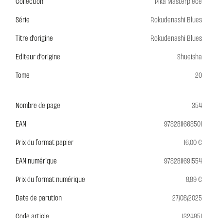
Collection
Pika Masterpiece
Série
Rokudenashi Blues
Titre d'origine
Rokudenashi Blues
Editeur d'origine
Shueisha
Tome
20
Nombre de page
354
EAN
9782811668501
Prix du format papier
16,00 €
EAN numérique
9782811691554
Prix du format numérique
9,99 €
Date de parution
27/08/2025
Code article
1324951