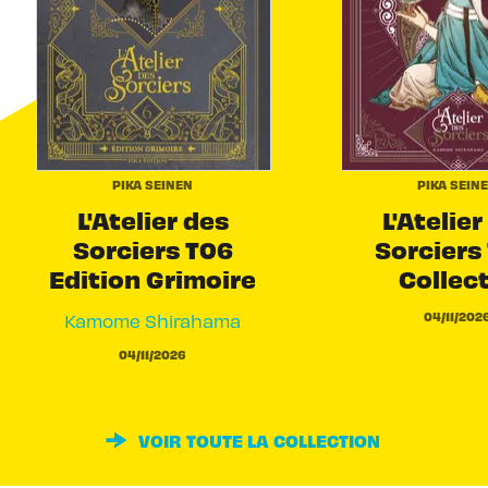
PIKA SEINEN
PIKA SEIN
L'Atelier des
L'Atelier
Sorciers T06
Sorciers 
Edition Grimoire
Collec
04/11/202
Kamome Shirahama
04/11/2026
VOIR TOUTE LA COLLECTION