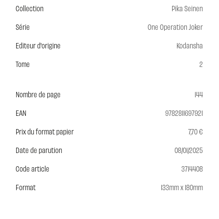
Collection
Pika Seinen
Série
One Operation Joker
Editeur d'origine
Kodansha
Tome
2
Nombre de page
144
EAN
9782811697921
Prix du format papier
7,70 €
Date de parution
08/01/2025
Code article
3714408
Format
133mm x 180mm