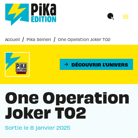
MENU
RECHERCHE
CONTENU
menu
PIED DE PAGE
/
/
Accueil
Pika Seinen
One Operation Joker T02
DÉCOUVRIR L'UNIVERS
arrow_forward
One Operation
Joker T02
Sortie le
8 janvier 2025