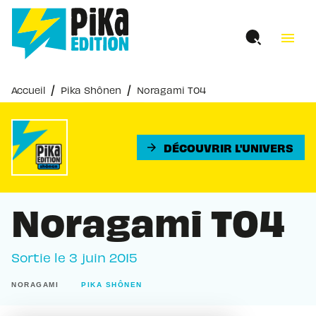
MENU
RECHERCHE
CONTENU
menu
PIED DE PAGE
/
/
Accueil
Pika Shônen
Noragami T04
DÉCOUVRIR L'UNIVERS
arrow_forward
Noragami T04
Sortie le
3 juin 2015
NORAGAMI
PIKA SHÔNEN