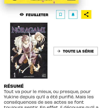
FEUILLETER
visibility
bookmark_border
notifications
TOUTE LA SÉRIE
arrow_forward
RÉSUMÉ
Tout va pour le mieux, ou presque, pour
Yukine depuis qu’il a été purifié. Mais les
conséquences de ses actes se font
toujours sentir. En effet, il découvre qu’il a