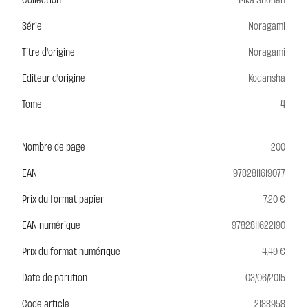
Série
Noragami
Titre d'origine
Noragami
Editeur d'origine
Kodansha
Tome
4
Nombre de page
200
EAN
9782811619077
Prix du format papier
7,20 €
EAN numérique
9782811622190
Prix du format numérique
4,49 €
Date de parution
03/06/2015
Code article
2188958