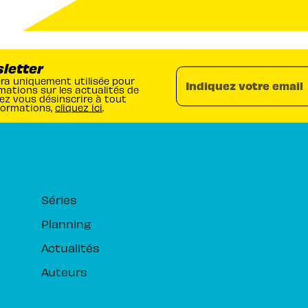
sletter
era uniquement utilisée pour
Indiquez votre email
mations sur les actualités de
ez vous désinscrire à tout
formations,
cliquez ici
.
RUBRIQUES
Séries
Planning
Actualités
Auteurs