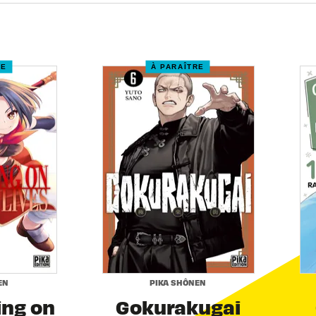
RE
À PARAÎTRE
EN
PIKA SHÔNEN
ing on
Gokurakugai