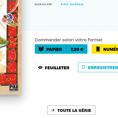
NORAGAMI
PIKA SHÔNEN
Commander selon votre format
PAPIER
7,20 €
NUMÉR
ENREGISTRE
FEUILLETER
bookmark_border
visibility
TOUTE LA SÉRIE
arrow_forward