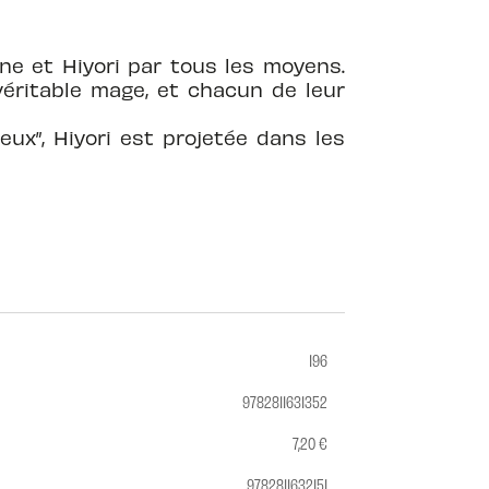
ne et Hiyori par tous les moyens.
éritable mage, et chacun de leur
eux”, Hiyori est projetée dans les
196
9782811631352
7,20 €
9782811632151