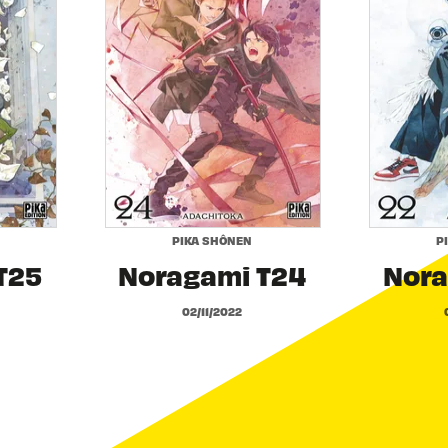
PIKA SHÔNEN
P
T25
Noragami T24
Nora
02/11/2022