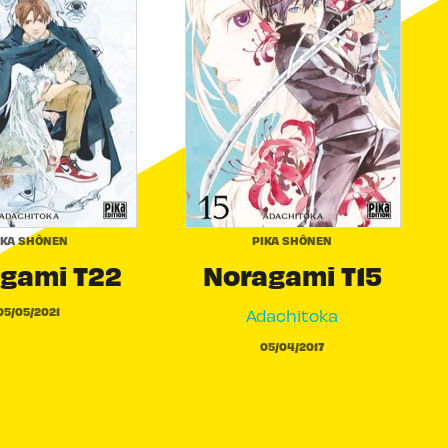
IKA SHÔNEN
PIKA SHÔNEN
gami T22
Noragami T15
05/05/2021
Adachitoka
05/04/2017