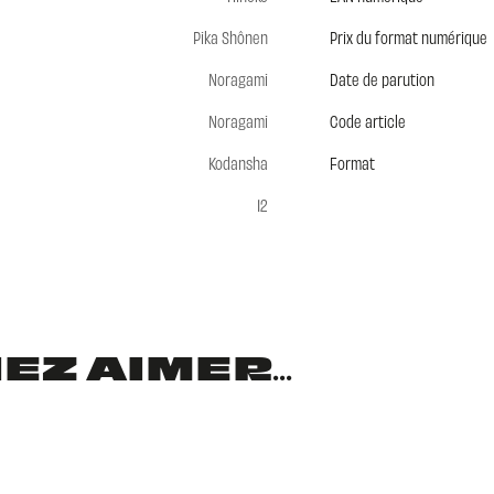
Pika Shônen
Prix du format numérique
Noragami
Date de parution
Noragami
Code article
Kodansha
Format
12
Z AIMER...