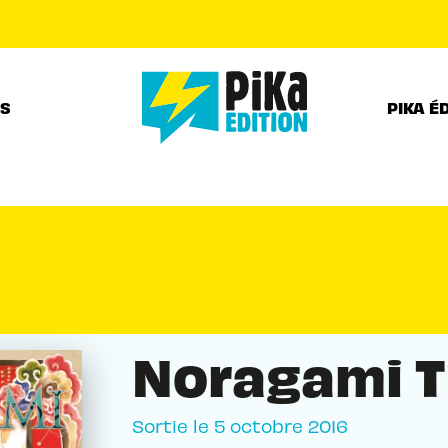
PIED DE PAGE
RS
PIKA É
Noragami T
Sortie le
5 octobre 2016