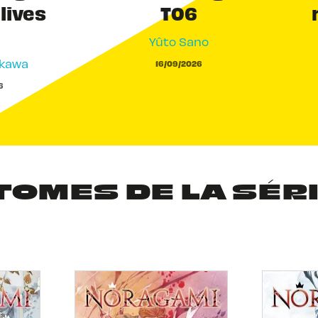
 lives
T06
Yûto Sano
akawa
16/09/2026
6
TOMES DE LA SÉR