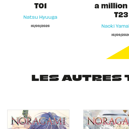
T01
a million
T23
Natsu Hyuuga
Naoki Yam
16/09/2026
16/09/202
LES AUTRES 