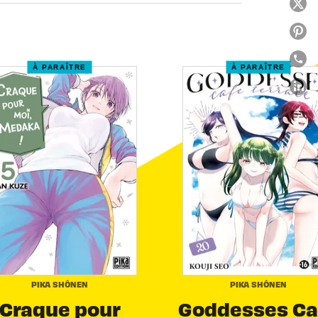
À PARAÎTRE
À PARAÎTRE
link
C
PIKA SHÔNEN
PIKA SHÔNEN
Craque pour
Goddesses Ca