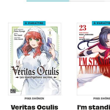
À PARAÎTRE
À PARAÎT
PIKA SHÔNEN
PIKA SHÔN
Veritas Oculis
I'm stand