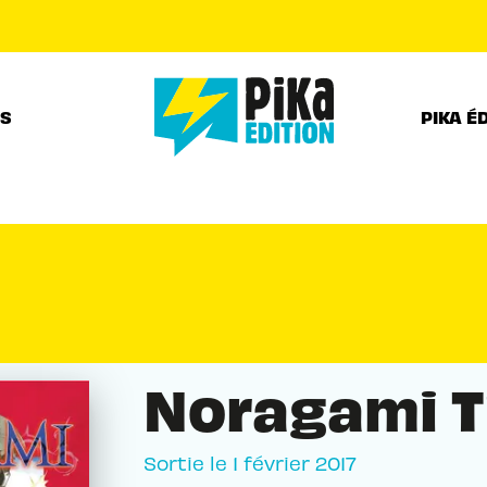
PIED DE PAGE
RS
PIKA É
Noragami T
Sortie le
1 février 2017