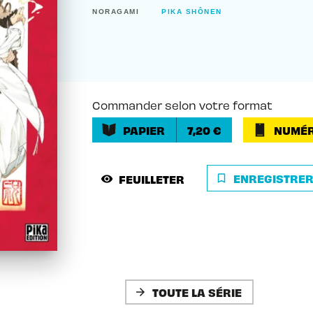
NORAGAMI
PIKA SHÔNEN
Commander selon votre format
PAPIER
7,20 €
NUMÉR
ENREGISTRE
FEUILLETER
bookmark_border
visibility
TOUTE LA SÉRIE
arrow_forward