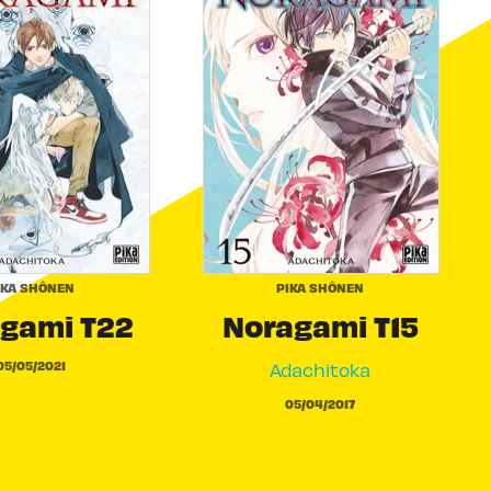
IKA SHÔNEN
PIKA SHÔNEN
gami T22
Noragami T15
05/05/2021
Adachitoka
05/04/2017