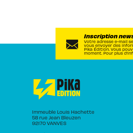
Inscription new
Votre adresse e-mail s
vous envoyer des infor
Pika Édition. Vous pouv
moment. Pour plus d’in
Immeuble Louis Hachette
58 rue Jean Bleuzen
92170 VANVES