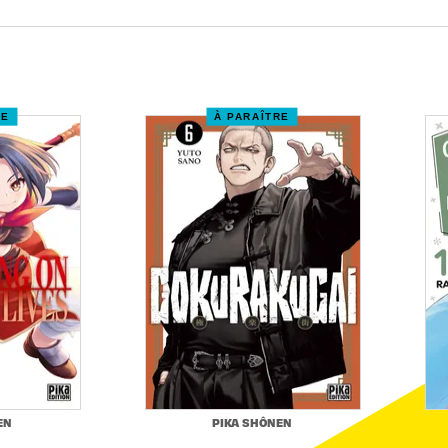
RE
À PARAÎTRE
EN
PIKA SHÔNEN