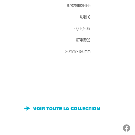
9782811635169
4,49 €
01/02/2017
6740592
120mm x 180mm
VOIR TOUTE LA COLLECTION