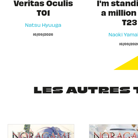
Veritas Oculis
I'm stand
T01
a million
T23
Natsu Hyuuga
Naoki Yam
16/09/2026
16/09/202
LES AUTRES 