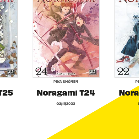
PIKA SHÔNEN
P
T25
Noragami T24
Nora
02/11/2022