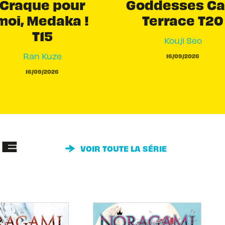
Craque pour
Goddesses Ca
moi, Medaka !
Terrace T20
T15
Kouji Seo
Ran Kuze
16/09/2026
16/09/2026
IE
VOIR TOUTE LA SÉRIE