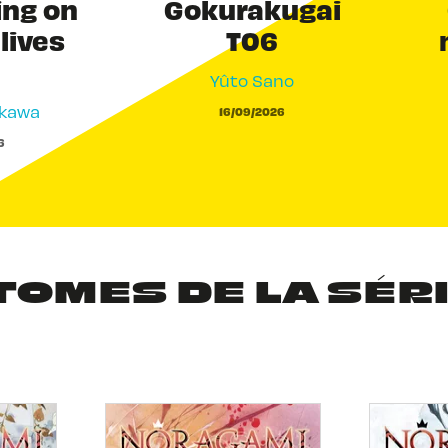
ing on
Gokurakugai
 lives
T06
Yûto Sano
akawa
16/09/2026
6
TOMES DE LA SÉR