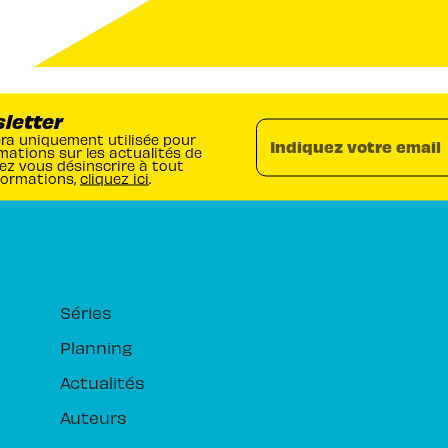
sletter
era uniquement utilisée pour
Indiquez votre email
mations sur les actualités de
ez vous désinscrire à tout
formations,
cliquez ici
.
RUBRIQUES
Séries
Planning
Actualités
Auteurs