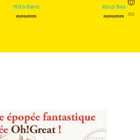
Yûto Sano
Kouji Seo
link
C
16/09/2026
16/09/2026