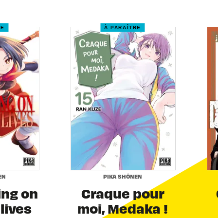
RE
À PARAÎTRE
EN
PIKA SHÔNEN
ing on
Craque pour
 lives
moi, Medaka !