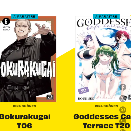
À PARAÎTRE
À PARAÎTRE
PIKA SHÔNEN
PIKA SHÔNEN
Gokurakugai
Goddesses Ca
T06
Terrace T20