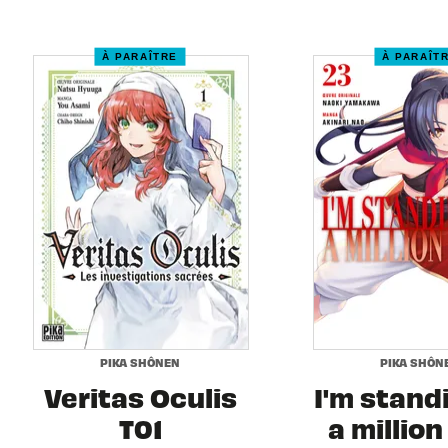
À PARAÎTRE
À PARAÎT
PIKA SHÔNEN
PIKA SHÔN
Veritas Oculis
I'm stand
T01
a million