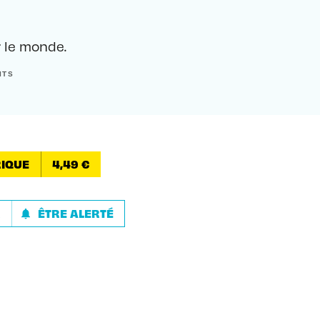
 le monde.
ITS
IQUE
4,49 €
R
ÊTRE ALERTÉ
notifications