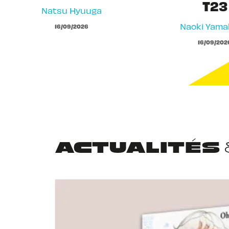
T23
Natsu Hyuuga
Naoki Yam
16/09/2026
16/09/202
ACTUALITÉS