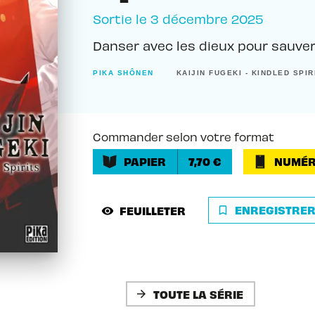
Sortie le
3 décembre 2025
Danser avec les dieux pour sauver
PIKA SHÔNEN
KAIJIN FUGEKI - KINDLED SPIR
Commander selon votre format
PAPIER
7,70 €
NUMÉR
ENREGISTRE
FEUILLETER
bookmark_border
visibility
TOUTE LA SÉRIE
arrow_forward