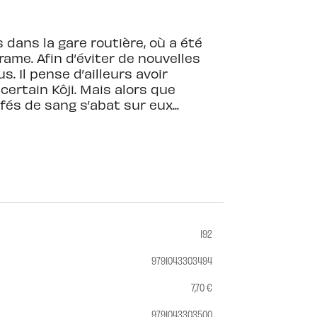
 dans la gare routière, où a été
me. Afin d’éviter de nouvelles
. Il pense d’ailleurs avoir
 certain Kôji. Mais alors que
és de sang s’abat sur eux...
192
9791043303494
7,70 €
9791043303500