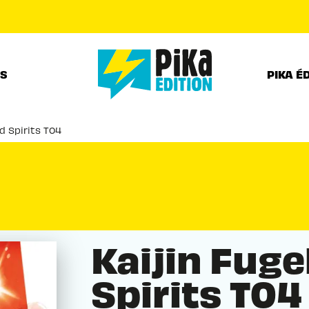
PIED DE PAGE
RS
PIKA É
ed Spirits T04
Kaijin Fuge
Spirits T04