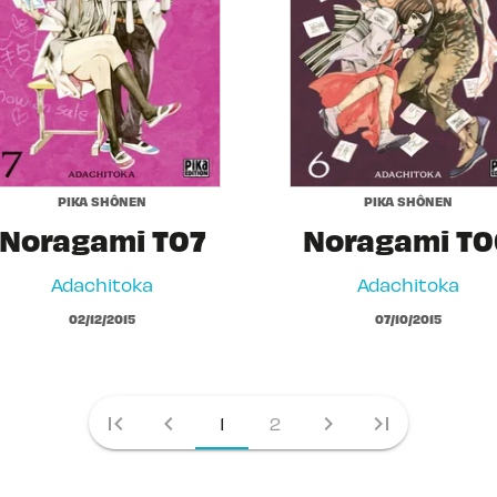
PIKA SHÔNEN
PIKA SHÔNEN
Noragami T07
Noragami T0
Adachitoka
Adachitoka
02/12/2015
07/10/2015
first_page
chevron_left
chevron_right
last_page
1
2