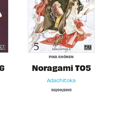
PIKA SHÔNEN
6
Noragami T05
Adachitoka
02/09/2015