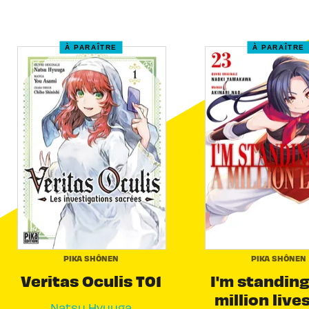
À PARAÎTRE
À PARAÎTRE
PIKA SHÔNEN
PIKA SHÔNEN
Veritas Oculis T01
I'm standing
million live
Natsu Hyuuga