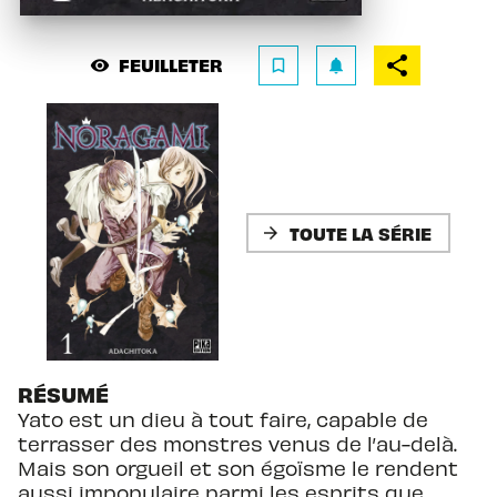
FEUILLETER
visibility
bookmark_border
notifications
TOUTE LA SÉRIE
arrow_forward
RÉSUMÉ
Yato est un dieu à tout faire, capable de
terrasser des monstres venus de l’au-delà.
Mais son orgueil et son égoïsme le rendent
aussi impopulaire parmi les esprits que