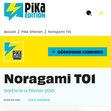
MENU
RECHERCHE
CONTENU
menu
PIED DE PAGE
/
/
Accueil
Pika Shônen
Noragami T01
DÉCOUVRIR L'UNIVERS
arrow_forward
Noragami T01
Sortie le
4 février 2015
NORAGAMI
PIKA SHÔNEN