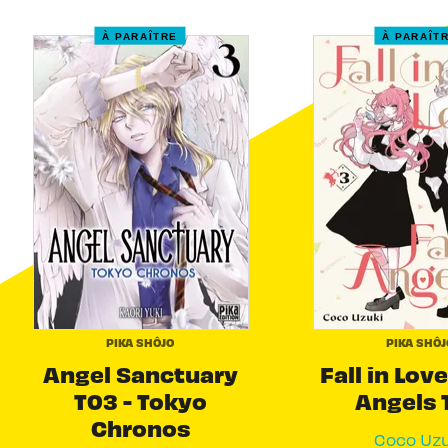
À PARAÎTRE
À PARAÎT
PIKA SHÔJO
PIKA SHÔJ
Angel Sanctuary
Fall in Love
T03 - Tokyo
Angels 
Chronos
Coco Uzu