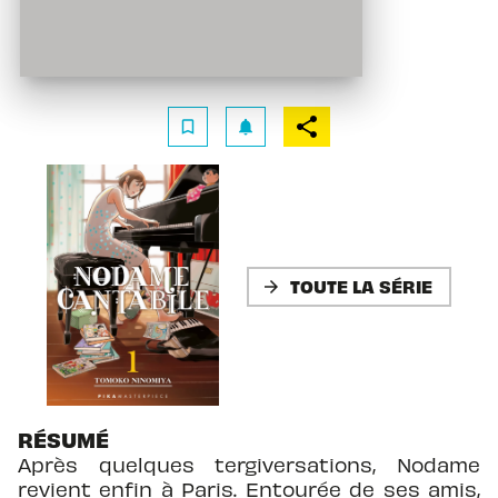
bookmark_border
notifications
TOUTE LA SÉRIE
arrow_forward
RÉSUMÉ
Après quelques tergiversations, Nodame
revient enfin à Paris. Entourée de ses amis,