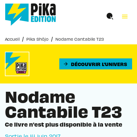
MENU
RECHERCHE
CONTENU
menu
PIED DE PAGE
/
/
Accueil
Pika Shôjo
Nodame Cantabile T23
DÉCOUVRIR L'UNIVERS
arrow_forward
Nodame
Cantabile T23
Ce livre n'est plus disponible à la vente
Sortie le
14 juin 2017