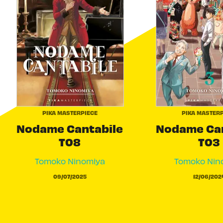
PIKA MASTERPIECE
PIKA MASTERP
Nodame Cantabile
Nodame Can
T08
T03
Tomoko Ninomiya
Tomoko Nin
09/07/2025
12/06/202