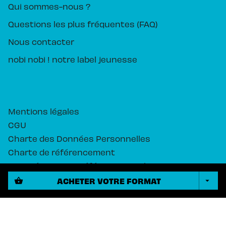
Qui sommes-nous ?
Questions les plus fréquentes (FAQ)
Nous contacter
nobi nobi ! notre label jeunesse
Mentions légales
CGU
Charte des Données Personnelles
Charte de référencement
Paramétrez vos préférences cookies
ACHETER VOTRE FORMAT
shopping_basket
arrow_drop_down
PIKA ÉDITION© 2026