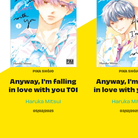
PIKA SHÔJO
PIKA SHÔJ
Anyway, I'm falling
Anyway, I'm
in love with you T01
in love with
Haruka Mitsui
Haruka Mi
05/02/2025
03/12/202