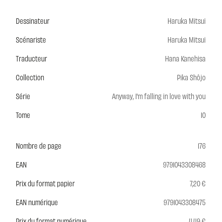
Dessinateur
Haruka Mitsui
Scénariste
Haruka Mitsui
Traducteur
Hana Kanehisa
Collection
Pika Shôjo
Série
Anyway, I'm falling in love with you
Tome
10
Nombre de page
176
EAN
9791043308468
Prix du format papier
7,20 €
EAN numérique
9791043308475
Prix du format numérique
4,49 €