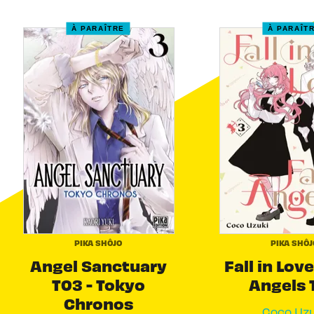
À PARAÎTRE
À PARAÎT
PIKA SHÔJO
PIKA SHÔJ
Angel Sanctuary
Fall in Love
T03 - Tokyo
Angels 
Chronos
Coco Uzu