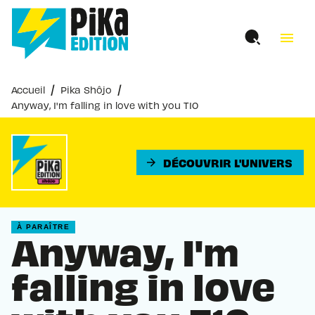
MENU
RECHERCHE
CONTENU
menu
PIED DE PAGE
/
/
Accueil
Pika Shôjo
Anyway, I'm falling in love with you T10
DÉCOUVRIR L'UNIVERS
arrow_forward
À PARAÎTRE
Anyway, I'm
falling in love