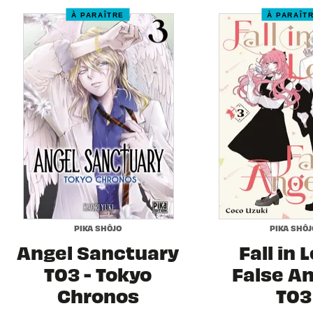
À PARAÎTRE
À PARAÎT
PIKA SHÔJO
PIKA SHÔJ
Angel Sanctuary
Fall in 
T03 - Tokyo
False A
Chronos
T03