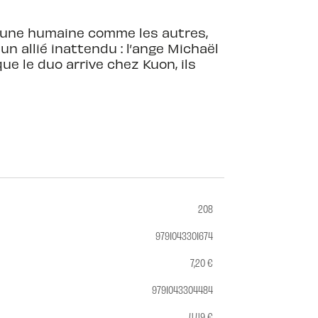
as une humaine comme les autres,
un allié inattendu : l’ange Michaël
e le duo arrive chez Kuon, ils
208
9791043301674
7,20 €
9791043304484
4,49 €