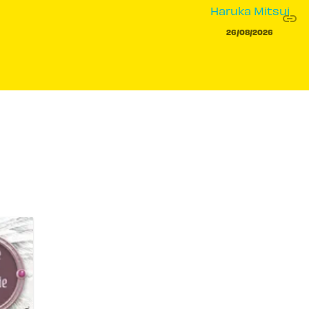
Haruka Mitsui
link
C
26/08/2026