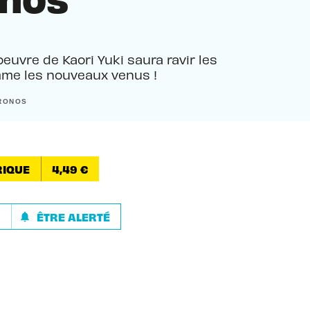
euvre de Kaori Yuki saura ravir les
mme les nouveaux venus !
HRONOS
IQUE
4,49 €
R
ÊTRE ALERTÉ
notifications