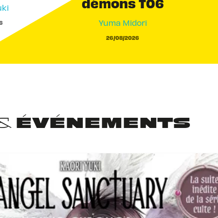
démons T06
ki
Yuma Midori
6
26/08/2026
 & ÉVÉNEMENTS