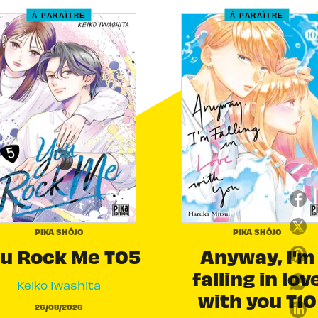
À PARAÎTRE
À PARAÎTRE
PIKA SHÔJO
PIKA SHÔJO
u Rock Me T05
Anyway, I'm
falling in lov
Keiko Iwashita
with you T10
26/08/2026