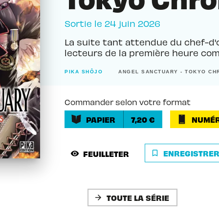
Sortie le
24 juin 2026
La suite tant attendue du chef-d'o
lecteurs de la première heure co
PIKA SHÔJO
ANGEL SANCTUARY - TOKYO C
Commander selon votre format
PAPIER
7,20 €
NUMÉR
ENREGISTRE
FEUILLETER
bookmark_border
visibility
TOUTE LA SÉRIE
arrow_forward