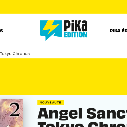
PIED DE PAGE
RS
PIKA É
 Tokyo Chronos
NOUVEAUTÉ
Angel Sanc
Tokyo Chr