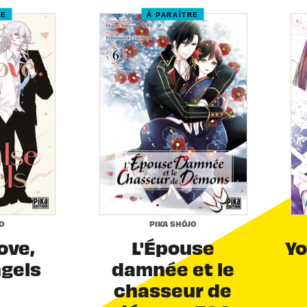
RE
À PARAÎTRE
O
PIKA SHÔJO
Love,
L'Épouse
Yo
ngels
damnée et le
chasseur de