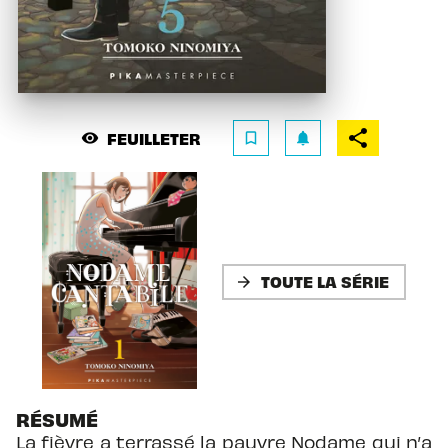
FEUILLETER
visibility
bookmark_border
notifications
TOUTE LA SÉRIE
arrow_forward
RÉSUMÉ
La fièvre a terrassé la pauvre Nodame qui n’a