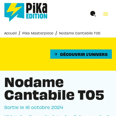
MENU
RECHERCHE
CONTENU
menu
PIED DE PAGE
/
/
Accueil
Pika Masterpiece
Nodame Cantabile T05
DÉCOUVRIR L'UNIVERS
arrow_forward
Nodame
Cantabile T05
Sortie le
16 octobre 2024