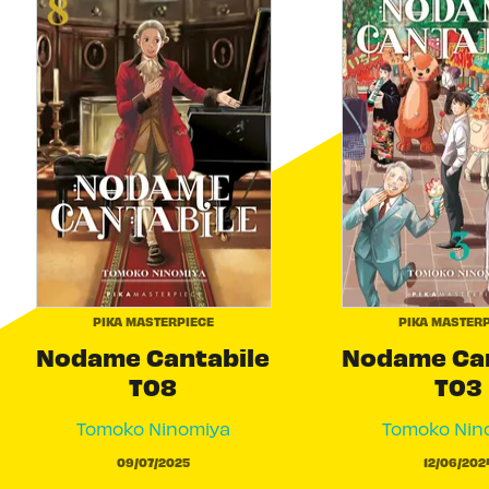
PIKA MASTERPIECE
PIKA MASTERP
Nodame Cantabile
Nodame Can
T08
T03
Tomoko Ninomiya
Tomoko Nin
09/07/2025
12/06/202