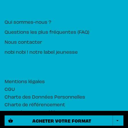
PIKA ÉDITION
Qui sommes-nous ?
Questions les plus fréquentes (FAQ)
Nous contacter
nobi nobi ! notre label jeunesse
Mentions légales
CGU
Charte des Données Personnelles
Charte de référencement
Paramétrez vos préférences cookies
ACHETER VOTRE FORMAT
shopping_basket
arrow_drop_down