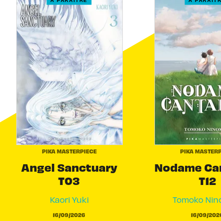
À PARAÎTRE
À PARAÎT
PIKA MASTERPIECE
PIKA MASTERP
Angel Sanctuary
Nodame Can
T03
T12
Kaori Yuki
Tomoko Nin
16/09/2026
16/09/202