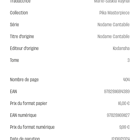
Traductrice
Marie-Saskia Raynal
Collection
Pika Masterpiece
Série
Nodame Cantabile
Titre d'origine
Nodame Cantabile
Editeur d'origine
Kodansha
Tome
3
Nombre de page
404
EAN
9782811684389
Prix du format papier
16,00 €
EAN numérique
9782811691127
Prix du format numérique
9,99 €
Date de parution
12/06/2024