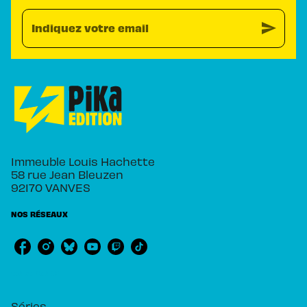
send
Indiquez votre email
Immeuble Louis Hachette
58 rue Jean Bleuzen
92170 VANVES
NOS RÉSEAUX
RUBRIQUES
Séries