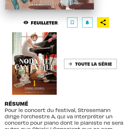
FEUILLETER
visibility
bookmark_border
notifications
TOUTE LA SÉRIE
arrow_forward
RÉSUMÉ
Pour le concert du festival, Stresemann
dirige l’orchestre A, qui va interpréter un
concerto pour piano dont le pianiste ne sera
autre que Chiaki ! Conscient que ce sera