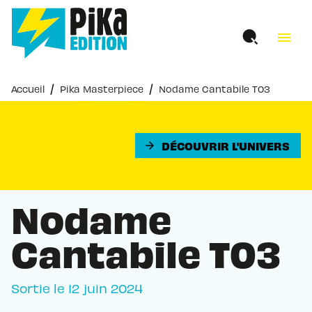
MENU
RECHERCHE
CONTENU
menu
PIED DE PAGE
/
/
Accueil
Pika Masterpiece
Nodame Cantabile T03
DÉCOUVRIR L'UNIVERS
arrow_forward
Nodame
Cantabile T03
Sortie le
12 juin 2024