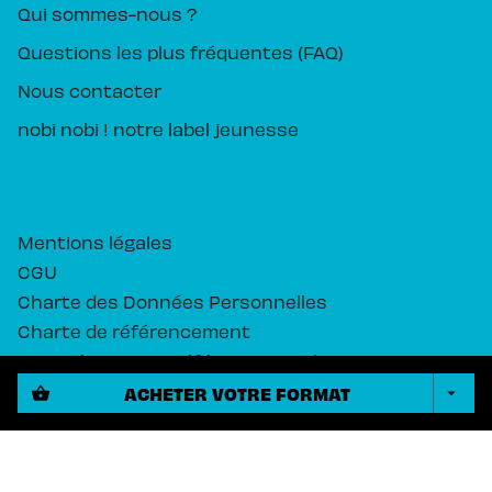
Qui sommes-nous ?
Questions les plus fréquentes (FAQ)
Nous contacter
nobi nobi ! notre label jeunesse
Mentions légales
CGU
Charte des Données Personnelles
Charte de référencement
Paramétrez vos préférences cookies
ACHETER VOTRE FORMAT
shopping_basket
arrow_drop_down
PIKA ÉDITION© 2026