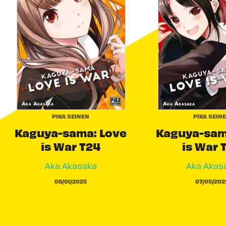
PIKA SEINEN
PIKA SEIN
Kaguya-sama: Love
Kaguya-sam
is War T24
is War 
Aka Akasaka
Aka Akas
08/01/2025
07/05/202