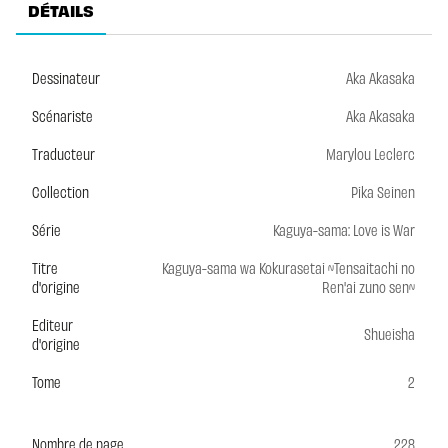
DÉTAILS
Dessinateur
Aka Akasaka
Scénariste
Aka Akasaka
Traducteur
Marylou Leclerc
Collection
Pika Seinen
Série
Kaguya-sama: Love is War
Titre
Kaguya-sama wa Kokurasetai ~Tensaitachi no
d'origine
Ren'ai zuno sen~
Editeur
Shueisha
d'origine
Tome
2
Nombre de page
228