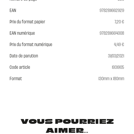
EAN
9782811662929
Prix du format papier
7,20 €
EAN numérique
9782811664008
Prix du format numérique
4,49 €
Date de parution
31/03/2021
Code article
1931905
Format
130mm x 180mm
VOUS POURRIEZ
AIMER...