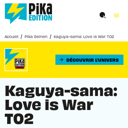
MENU
RECHERCHE
CONTENU
menu
PIED DE PAGE
/
/
Accueil
Pika Seinen
Kaguya-sama: Love is War T02
DÉCOUVRIR L'UNIVERS
arrow_forward
Kaguya-sama:
Love is War
T02