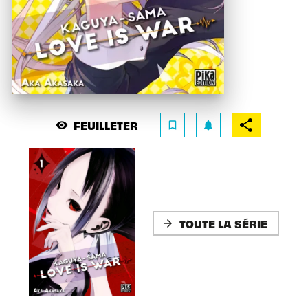
FEUILLETER
visibility
bookmark_border
notifications
TOUTE LA SÉRIE
arrow_forward