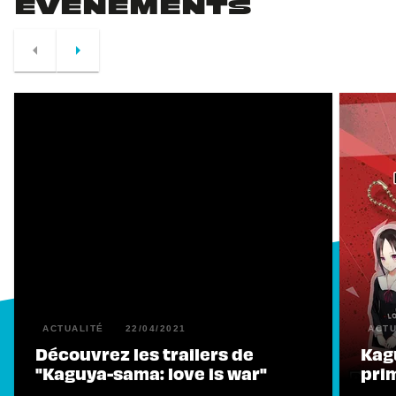
ÉVÉNEMENTS
arrow_left
arrow_right
ACTUALITÉ
22/04/2021
ACTU
Découvrez les trailers de
Kag
"Kaguya-sama: love is war"
prim