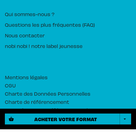
Qui sommes-nous ?
Questions les plus fréquentes (FAQ)
Nous contacter
nobi nobi ! notre label jeunesse
Mentions légales
CGU
Charte des Données Personnelles
Charte de référencement
Paramétrez vos préférences cookies
ACHETER VOTRE FORMAT
shopping_basket
arrow_drop_down