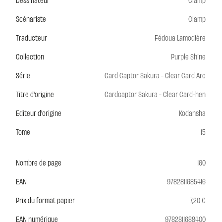
Scénariste
Clamp
Traducteur
Fédoua Lamodière
Collection
Purple Shine
Série
Card Captor Sakura - Clear Card Arc
Titre d'origine
Cardcaptor Sakura - Clear Card-hen
Editeur d'origine
Kodansha
Tome
15
Nombre de page
160
EAN
9782811685416
Prix du format papier
7,20 €
EAN numérique
9782811688400