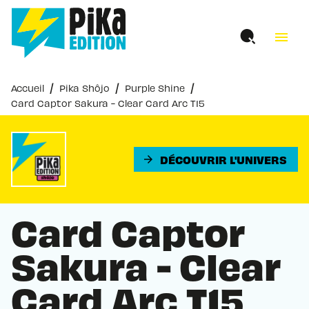
MENU
RECHERCHE
CONTENU
menu
PIED DE PAGE
/
/
/
Accueil
Pika Shôjo
Purple Shine
Card Captor Sakura - Clear Card Arc T15
DÉCOUVRIR L'UNIVERS
arrow_forward
Card Captor
Sakura - Clear
Card Arc T15