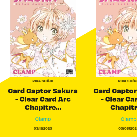
PIKA SHÔJO
PIKA SHÔJ
Card Captor Sakura
Card Captor
- Clear Card Arc
- Clear Ca
Chapitre…
Chapit
Clamp
Clamp
03/11/2023
03/08/202