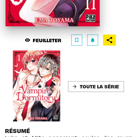
FEUILLETER
visibility
bookmark_border
notifications
TOUTE LA SÉRIE
arrow_forward
RÉSUMÉ