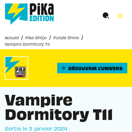
MENU
RECHERCHE
CONTENU
menu
PIED DE PAGE
/
/
/
Accueil
Pika Shôjo
Purple Shine
Vampire Dormitory T11
DÉCOUVRIR L'UNIVERS
arrow_forward
Vampire
Dormitory T11
Sortie le
3 janvier 2024